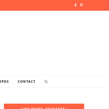
F
P
a
i
c
n
e
t
b
e
o
r
o
e
k
s
OPOS
CONTACT
t
CHEF MEHDI, ENCHANTÉ !