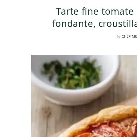
Tarte fine tomate 
fondante, croustill
by
CHEF M