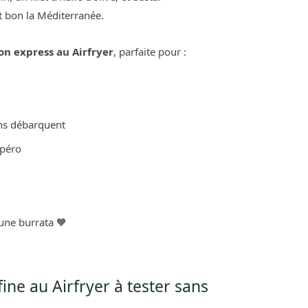
it bon la Méditerranée.
on express au Airfryer
, parfaite pour :
ns débarquent
apéro
une burrata 🧡
 fine au Airfryer à tester sans