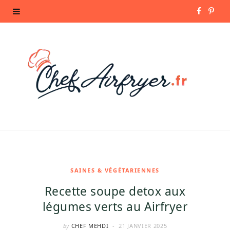
F
P
a
i
c
n
e
t
b
e
o
r
o
e
k
s
SAINES & VÉGÉTARIENNES
Recette soupe detox aux
t
légumes verts au Airfryer
by
CHEF MEHDI
21 JANVIER 2025