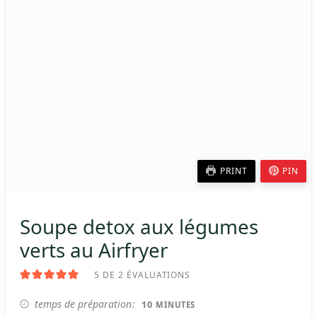
PRINT
PIN
Soupe detox aux légumes
verts au Airfryer
5
DE
2
ÉVALUATIONS
MINUTES
temps de préparation
10
MINUTES