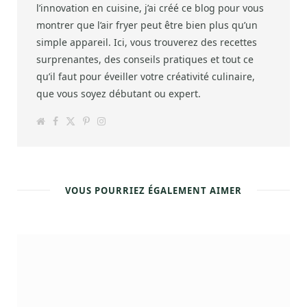
l’innovation en cuisine, j’ai créé ce blog pour vous
montrer que l’air fryer peut être bien plus qu’un
simple appareil. Ici, vous trouverez des recettes
surprenantes, des conseils pratiques et tout ce
qu’il faut pour éveiller votre créativité culinaire,
que vous soyez débutant ou expert.
W
F
T
P
I
e
a
w
i
n
b
c
i
n
s
s
e
t
t
t
i
b
t
e
a
t
o
e
r
g
e
o
r
e
r
k
s
a
VOUS POURRIEZ ÉGALEMENT AIMER
t
m