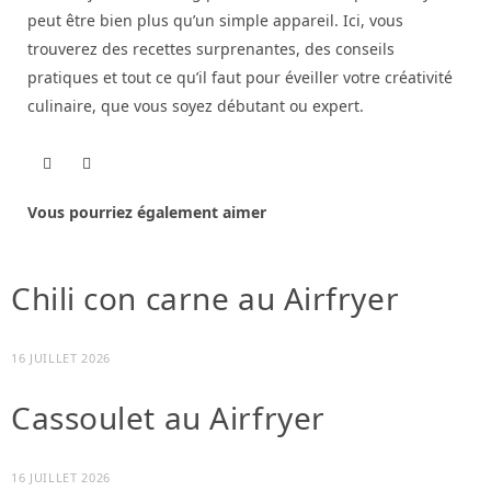
peut être bien plus qu’un simple appareil. Ici, vous
trouverez des recettes surprenantes, des conseils
pratiques et tout ce qu’il faut pour éveiller votre créativité
culinaire, que vous soyez débutant ou expert.
F
P
W
T
I
a
i
e
w
n
c
n
b
i
s
e
t
Vous pourriez également aimer
s
t
t
b
e
i
t
a
o
r
t
e
g
o
e
e
r
r
k
s
a
Chili con carne au Airfryer
t
m
16 JUILLET 2026
Cassoulet au Airfryer
16 JUILLET 2026