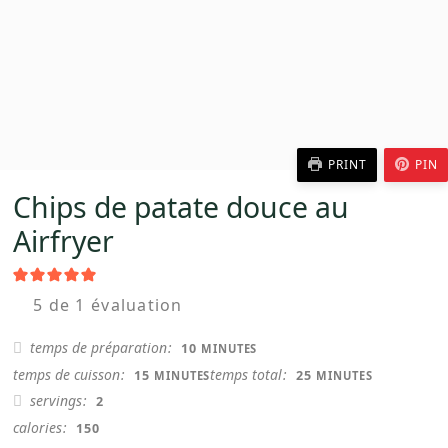
PRINT
PIN
Chips de patate douce au
Airfryer
5
de 1 évaluation
MINUTES
temps de préparation
10
MINUTES
MINUTES
MINUTES
temps de cuisson
temps total
15
25
MINUTES
MINUTES
servings
2
calories
150