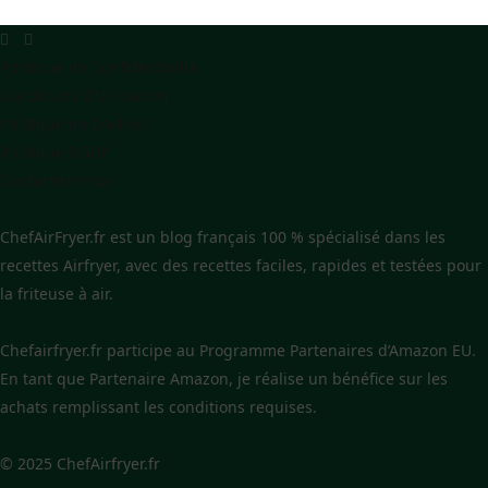
Politique de Confidentialité
Conditions d’Utilisation
Politique de Cookies
Politique RGDP
Contactez-nous
ChefAirFryer.fr est un blog français 100 % spécialisé dans les
recettes Airfryer, avec des recettes faciles, rapides et testées pour
la friteuse à air.
Chefairfryer.fr participe au Programme Partenaires d’Amazon EU.
En tant que Partenaire Amazon, je réalise un bénéfice sur les
achats remplissant les conditions requises.
© 2025 ChefAirfryer.fr