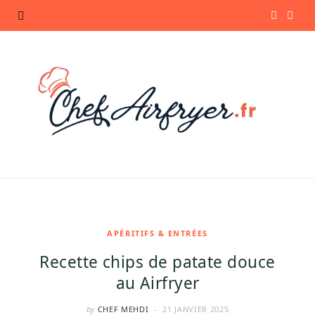
F
P
a
i
c
n
e
t
b
e
o
r
o
e
k
s
APÉRITIFS & ENTRÉES
Recette chips de patate douce
t
au Airfryer
by
CHEF MEHDI
21 JANVIER 2025