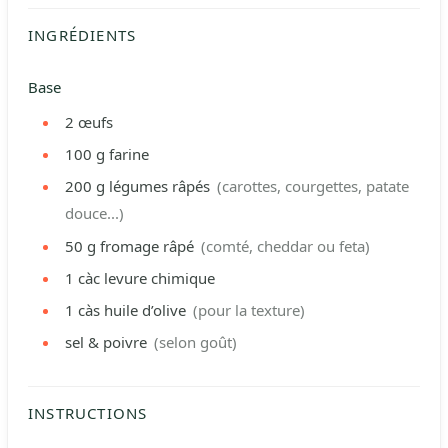
INGRÉDIENTS
Base
2
œufs
100
g
farine
200
g
légumes râpés
(carottes, courgettes, patate
douce...)
50
g
fromage râpé
(comté, cheddar ou feta)
1
càc
levure chimique
1
càs
huile d’olive
(pour la texture)
sel & poivre
(selon goût)
INSTRUCTIONS