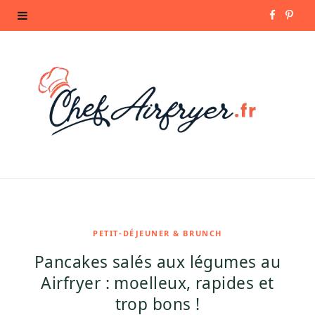
F
P
a
i
c
n
e
t
b
e
o
r
o
e
k
s
PETIT-DÉJEUNER & BRUNCH
Pancakes salés aux légumes au
t
Airfryer : moelleux, rapides et
trop bons !