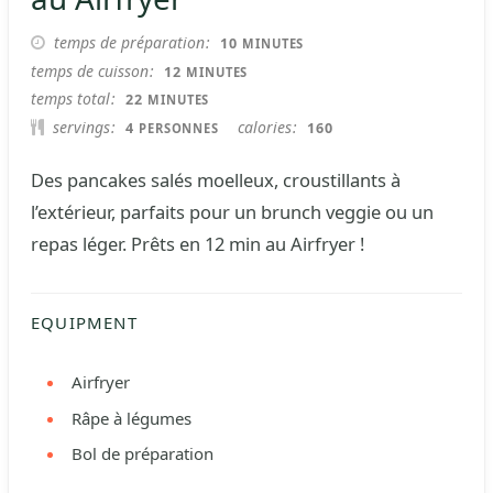
MINUTES
temps de préparation
10
MINUTES
MINUTES
temps de cuisson
12
MINUTES
MINUTES
temps total
22
MINUTES
servings
calories
4
160
PERSONNES
Des pancakes salés moelleux, croustillants à
l’extérieur, parfaits pour un brunch veggie ou un
repas léger. Prêts en 12 min au Airfryer !
EQUIPMENT
Airfryer
Râpe à légumes
Bol de préparation