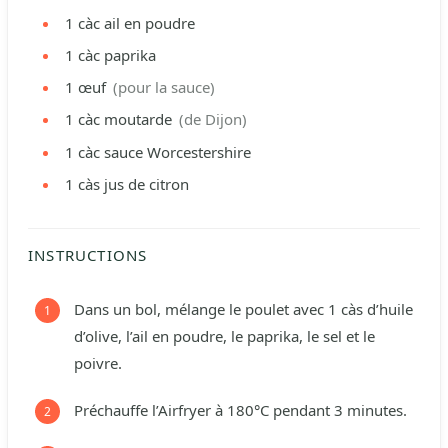
1
càc
ail en poudre
1
càc
paprika
1
œuf
(pour la sauce)
1
càc
moutarde
(de Dijon)
1
càc
sauce Worcestershire
1
càs
jus de citron
INSTRUCTIONS
Dans un bol, mélange le poulet avec 1 càs d’huile
d’olive, l’ail en poudre, le paprika, le sel et le
poivre.
Préchauffe l’Airfryer à 180°C pendant 3 minutes.