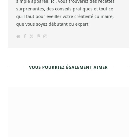
simple appareil. Ici, vous trouverez des recettes
surprenantes, des conseils pratiques et tout ce
qu’il faut pour éveiller votre créativité culinaire,
que vous soyez débutant ou expert.
W
F
T
P
I
e
a
w
i
n
b
c
i
n
s
s
e
t
t
t
i
b
t
e
a
t
o
e
r
g
e
o
r
e
r
k
s
a
VOUS POURRIEZ ÉGALEMENT AIMER
t
m