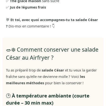
✅
Thé glacé maison
sans sucre
✅
Jus de légumes frais
💬
Et toi, avec quoi accompagnes-tu ta salade César
?
Dis-moi en commentaire ! 👇
🥗❄️ Comment conserver une salade
César au Airfryer ?
Tu as préparé trop de
salade César
et tu veux la garder
fraîche sans qu’elle ne devienne molle ? Voici
les
meilleures méthodes
pour bien la conserver !
🕑
À température ambiante (courte
durée – 30 min max)