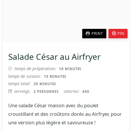
PRINT
PIN
Salade César au Airfryer
MINUTES
temps de préparation
10
MINUTES
MINUTES
temps de cuisson
15
MINUTES
MINUTES
temps total
25
MINUTES
servings
calories
2
450
PERSONNES
Une salade César maison avec du poulet
croustillant et des croûtons dorés au Airfryer, pour
une version plus légère et savoureuse !