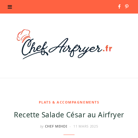
F
P
a
i
c
n
e
t
b
e
o
r
o
e
k
s
PLATS & ACCOMPAGNEMENTS
Recette Salade César au Airfryer
t
by
CHEF MEHDI
11 MARS 2025