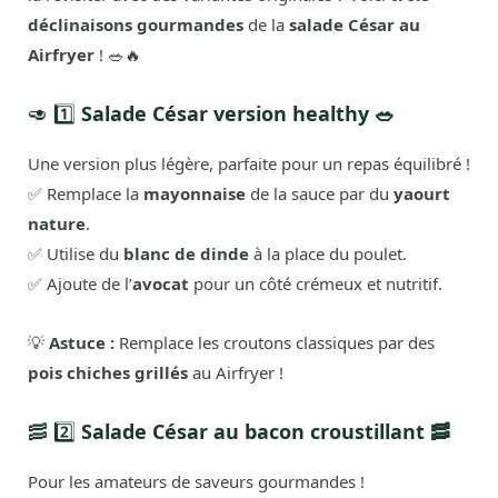
déclinaisons gourmandes
de la
salade César au
Airfryer
! 🥗🔥
🥑 1️⃣
Salade César version healthy 🥗
Une version plus légère, parfaite pour un repas équilibré !
✅ Remplace la
mayonnaise
de la sauce par du
yaourt
nature
.
✅ Utilise du
blanc de dinde
à la place du poulet.
✅ Ajoute de l’
avocat
pour un côté crémeux et nutritif.
💡
Astuce :
Remplace les croutons classiques par des
pois chiches grillés
au Airfryer !
🥓 2️⃣
Salade César au bacon croustillant 🥓
Pour les amateurs de saveurs gourmandes !