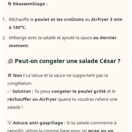
🔄
Réassemblage :
Réchauffe le
poulet et les croûtons
au
Airfryer 3 min
à 180°C
.
Mélange avec la salade et ajoute la sauce
au dernier
moment
.
🧊
Peut-on congeler une salade César ?
🚫
Non !
La laitue et la sauce ne supportent pas la
congélation.
✅
Solution :
Tu peux
congeler le poulet grillé
et le
réchauffer au Airfryer
quand tu voudras refaire une
salade !
💡
Astuce anti-gaspillage
: Si ta salade commence à
ramollir, utilise-la comme base pour un
wrap ou un