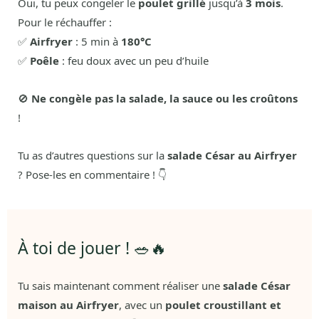
Oui, tu peux congeler le
poulet grillé
jusqu’à
3 mois
.
Pour le réchauffer :
✅
Airfryer
: 5 min à
180°C
✅
Poêle
: feu doux avec un peu d’huile
🚫
Ne congèle pas la salade, la sauce ou les croûtons
!
Tu as d’autres questions sur la
salade César au Airfryer
? Pose-les en commentaire ! 👇
À toi de jouer ! 🥗🔥
Tu sais maintenant comment réaliser une
salade César
maison au Airfryer
, avec un
poulet croustillant et