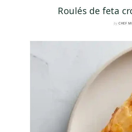
Roulés de feta cr
by
CHEF M