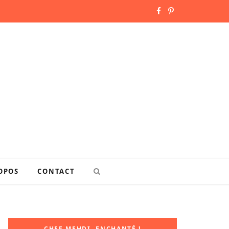
F
P
a
i
c
n
e
t
b
e
o
r
o
e
k
s
OPOS
CONTACT
t
CHEF MEHDI, ENCHANTÉ !