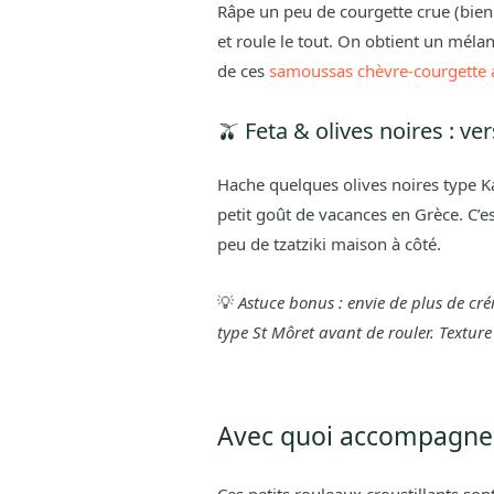
Râpe un peu de courgette crue (bien e
et roule le tout. On obtient un mélan
de ces
samoussas chèvre-courgette a
🫒 Feta & olives noires : v
Hache quelques olives noires type Ka
petit goût de vacances en Grèce. C’
peu de tzatziki maison à côté.
💡
Astuce bonus : envie de plus de cr
type St Môret avant de rouler. Texture
Avec quoi accompagner t
Ces petits rouleaux croustillants so