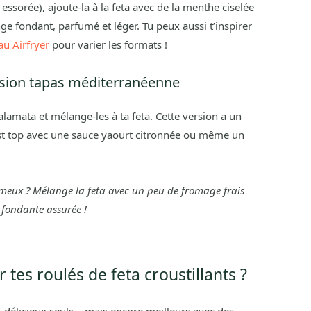
ssorée), ajoute-la à la feta avec de la menthe ciselée
ge fondant, parfumé et léger. Tu peux aussi t’inspirer
u Airfryer
pour varier les formats !
ersion tapas méditerranéenne
lamata et mélange-les à ta feta. Cette version a un
est top avec une sauce yaourt citronnée ou même un
émeux ? Mélange la feta avec un peu de fromage frais
 fondante assurée !
es roulés de feta croustillants ?
nt délicieux seuls… mais encore meilleurs avec des