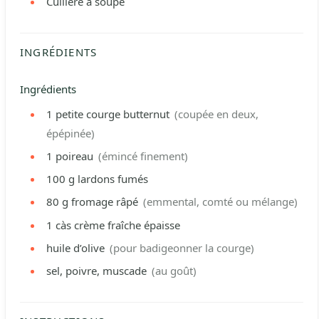
Cuillère à soupe
INGRÉDIENTS
Ingrédients
1
petite courge butternut
(coupée en deux,
épépinée)
1
poireau
(émincé finement)
100
g
lardons fumés
80
g
fromage râpé
(emmental, comté ou mélange)
1
càs
crème fraîche épaisse
huile d’olive
(pour badigeonner la courge)
sel, poivre, muscade
(au goût)