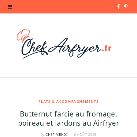
F
P
a
i
c
n
e
t
b
e
o
r
o
e
k
s
PLATS & ACCOMPAGNEMENTS
Butternut farcie au fromage,
t
poireau et lardons au Airfryer
by
CHEF MEHDI
6 AOÛT 2025