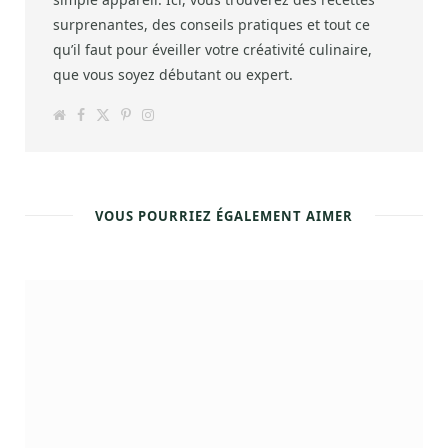
surprenantes, des conseils pratiques et tout ce
qu’il faut pour éveiller votre créativité culinaire,
que vous soyez débutant ou expert.
W
F
T
P
I
e
a
w
i
n
b
c
i
n
s
s
e
t
t
t
i
b
t
e
a
t
o
e
r
g
e
o
r
e
r
k
s
a
VOUS POURRIEZ ÉGALEMENT AIMER
t
m