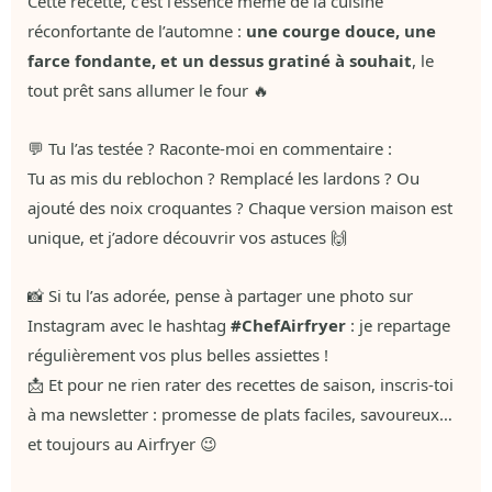
Cette recette, c’est l’essence même de la cuisine
réconfortante de l’automne :
une courge douce, une
farce fondante, et un dessus gratiné à souhait
, le
tout prêt sans allumer le four 🔥
💬 Tu l’as testée ? Raconte-moi en commentaire :
Tu as mis du reblochon ? Remplacé les lardons ? Ou
ajouté des noix croquantes ? Chaque version maison est
unique, et j’adore découvrir vos astuces 🙌
📸 Si tu l’as adorée, pense à partager une photo sur
Instagram avec le hashtag
#ChefAirfryer
: je repartage
régulièrement vos plus belles assiettes !
📩 Et pour ne rien rater des recettes de saison, inscris-toi
à ma newsletter : promesse de plats faciles, savoureux…
et toujours au Airfryer 😉