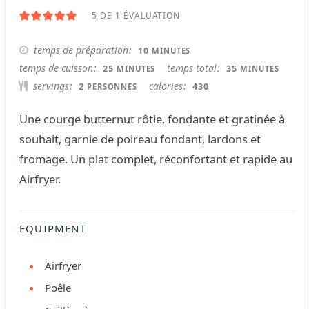
5
DE 1 ÉVALUATION
MINUTES
temps de préparation
10
MINUTES
MINUTES
MINUTES
temps de cuisson
temps total
25
35
MINUTES
MINUTES
servings
calories
2
430
PERSONNES
Une courge butternut rôtie, fondante et gratinée à
souhait, garnie de poireau fondant, lardons et
fromage. Un plat complet, réconfortant et rapide au
Airfryer.
EQUIPMENT
Airfryer
Poêle