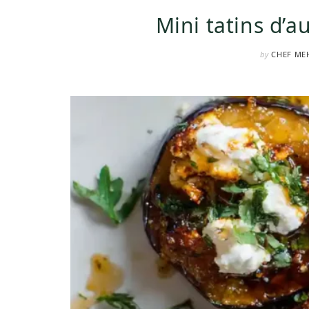
Mini tatins d’a
by
CHEF ME