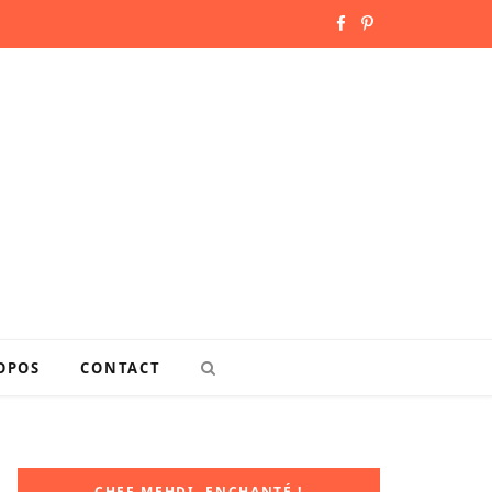
F
P
a
i
c
n
e
t
b
e
o
r
o
e
k
s
OPOS
CONTACT
t
CHEF MEHDI, ENCHANTÉ !