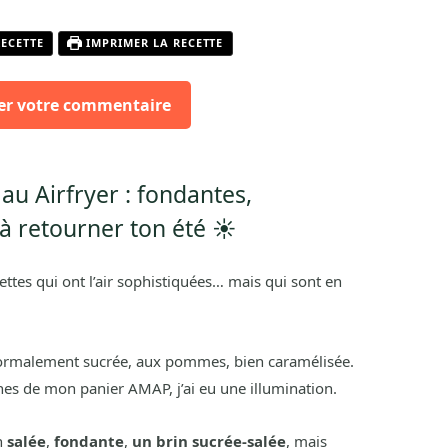
RECETTE
IMPRIMER LA RECETTE
er votre commentaire
 au Airfryer : fondantes,
à retourner ton été ☀️
recettes qui ont l’air sophistiquées… mais qui sont en
 Normalement sucrée, aux pommes, bien caramélisée.
ines de mon panier AMAP, j’ai eu une illumination.
n
salée
,
fondante
,
un brin sucrée-salée
, mais