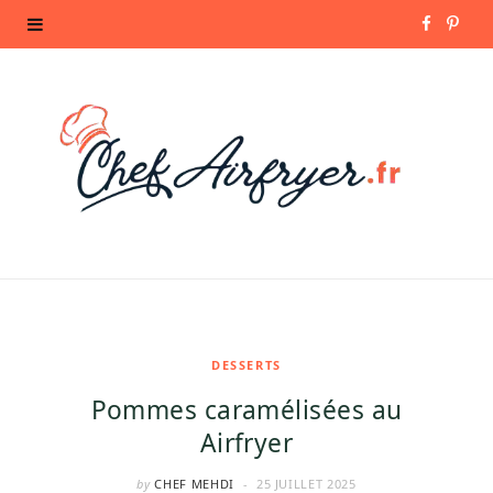
F
P
a
i
c
n
e
t
b
e
o
r
o
e
k
s
DESSERTS
Pommes caramélisées au
t
Airfryer
by
CHEF MEHDI
25 JUILLET 2025