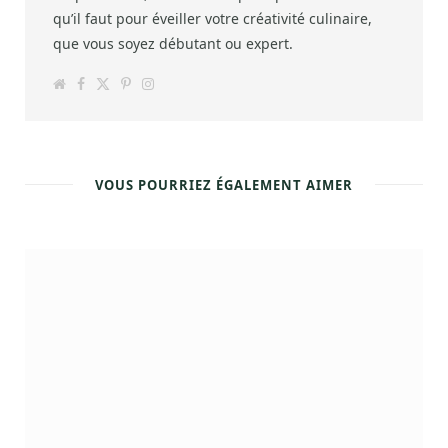
qu’il faut pour éveiller votre créativité culinaire,
que vous soyez débutant ou expert.
W
F
T
P
I
e
a
w
i
n
b
c
i
n
s
s
e
t
t
t
i
b
t
e
a
t
o
e
r
g
e
o
r
e
r
k
s
a
VOUS POURRIEZ ÉGALEMENT AIMER
t
m