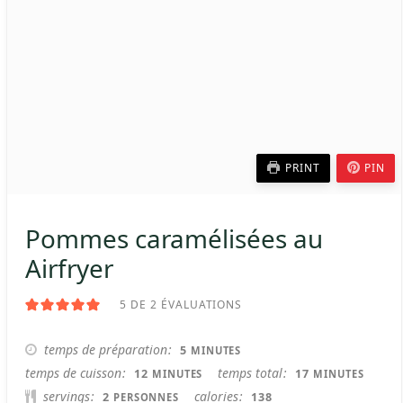
PRINT
PIN
Pommes caramélisées au
Airfryer
5
DE
2
ÉVALUATIONS
MINUTES
temps de préparation
5
MINUTES
MINUTES
MINUTES
temps de cuisson
temps total
12
17
MINUTES
MINUTES
servings
calories
2
138
PERSONNES