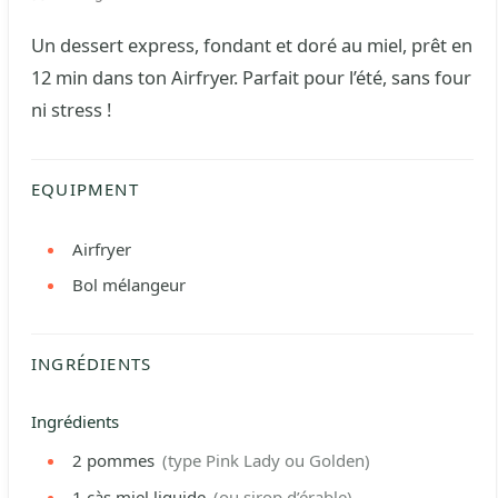
Un dessert express, fondant et doré au miel, prêt en
12 min dans ton Airfryer. Parfait pour l’été, sans four
ni stress !
EQUIPMENT
Airfryer
Bol mélangeur
INGRÉDIENTS
Ingrédients
2
pommes
(type Pink Lady ou Golden)
1
càs
miel liquide
(ou sirop d’érable)