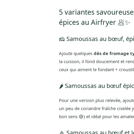
5 variantes savoureus
épices au Airfryer 🥟✨
🧀 Samoussas au bœuf, épi
Ajoute quelques
dés de fromage t
la cuisson, il fond doucement et re
ceux qui aiment le fondant + croustil
🌶️ Samoussas au bœuf épic
Pour une version plus relevée, ajou
un peu de coriandre fraîche ciselée j
bon sens 😅) et idéal pour les amate
🧄 Samoussas au bœuf et l