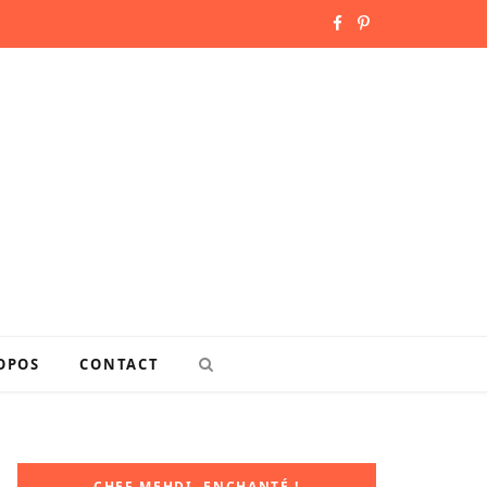
F
P
a
i
c
n
e
t
b
e
o
r
o
e
k
s
OPOS
CONTACT
t
CHEF MEHDI, ENCHANTÉ !