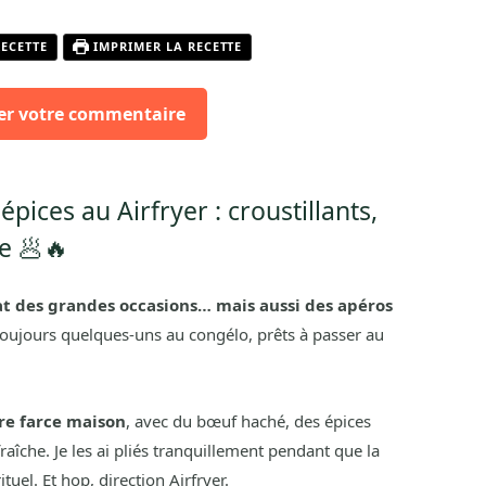
RECETTE
IMPRIMER LA RECETTE
er votre commentaire
ices au Airfryer : croustillants,
e 🥟🔥
at des grandes occasions… mais aussi des apéros
ai toujours quelques-uns au congélo, prêts à passer au
re farce maison
, avec du bœuf haché, des épices
aîche. Je les ai pliés tranquillement pendant que la
uel. Et hop, direction Airfryer.