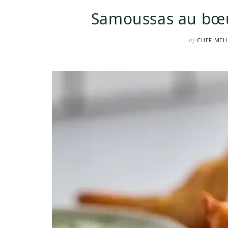
Samoussas au bœuf
by
CHEF MEH