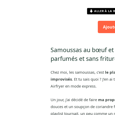
ALLER À LA 
Ajout
Samoussas au bœuf et ép
parfumés et sans fritur
Chez moi, les samoussas, c’est
le pl
improvisés
. Et tu sais quoi ? J’en 
Airfryer en mode express.
Un jour, j’ai décidé de faire
ma prop
douces et un soupçon de coriandre fr
playlist tournait, un peu comme un rit