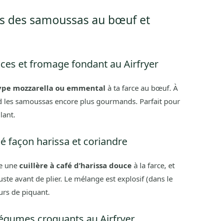
es des samoussas au bœuf et
ces et fromage fondant au Airfryer
ype mozzarella ou emmental
à ta farce au bœuf. À
nd les samoussas encore plus gourmands. Parfait pour
lant.
é façon harissa et coriandre
te une
cuillère à café d’harissa douce
à la farce, et
uste avant de plier. Le mélange est explosif (dans le
urs de piquant.
égumes croquants au Airfryer