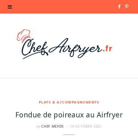
F
P
a
i
c
n
e
t
b
e
o
r
o
e
k
s
PLATS & ACCOMPAGNEMENTS
Fondue de poireaux au Airfryer
t
by
CHEF MEHDI
19 OCTOBRE 2025