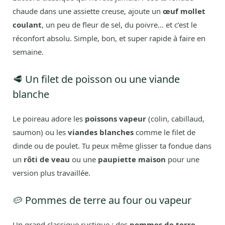
chaude dans une assiette creuse, ajoute un
œuf mollet
coulant
, un peu de fleur de sel, du poivre… et c’est le
réconfort absolu. Simple, bon, et super rapide à faire en
semaine.
🥩 Un filet de poisson ou une viande
blanche
Le poireau adore les
poissons vapeur
(colin, cabillaud,
saumon) ou les
viandes blanches
comme le filet de
dinde ou de poulet. Tu peux même glisser ta fondue dans
un
rôti de veau
ou une
paupiette maison
pour une
version plus travaillée.
🥔 Pommes de terre au four ou vapeur
Un grand classique rustique : des
pommes de terre