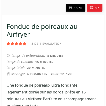
PRINT
PIN
Fondue de poireaux au
Airfryer
5
DE 1 ÉVALUATION
MINUTES
temps de préparation
5
MINUTES
MINUTES
temps de cuisson
15
MINUTES
MINUTES
temps total
20
MINUTES
servings
calories
4
120
PERSONNES
Une fondue de poireaux ultra fondante,
légèrement dorée sur les bords, prête en 15
minutes au Airfryer. Parfaite en accompagnement
ou dans une tarte !