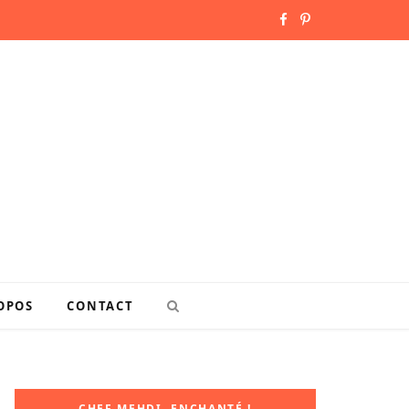
F
P
a
i
c
n
e
t
b
e
o
r
o
e
k
s
OPOS
CONTACT
t
CHEF MEHDI, ENCHANTÉ !