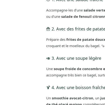
Accompagne-les d’une
salade vert
ou d’une
salade de fenouil citron
🍟 2. Avec des frites de pata
Prépare des
frites de patate douc
croquant et le moelleux du bagel. 🍠
🥑 3. Avec une soupe légère
Une
soupe froide de concombre e
accompagne très bien ce bagel, surto
🍹 4. Avec une boisson fraîch
Un
smoothie avocat-citron
, un
ju
de thé glacé maison
compléteront 