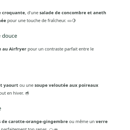
e croquante
, d’une
salade de concombre et aneth
née
pour une touche de fraîcheur. 🥒🍋
te douce
e au Airfryer
pour un contraste parfait entre le
t yaourt
ou une
soupe veloutée aux poireaux
ut en hiver. 🥣
e
s de carotte-orange-gingembre
ou même un
verre
parfaitement ton repas. 🍊🥕