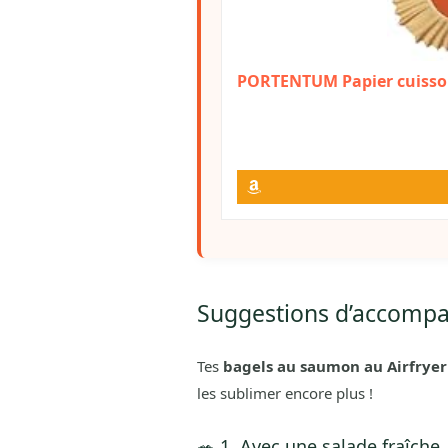
PORTENTUM Papier cuisson a
Suggestions d’accomp
Tes
bagels au saumon au Airfryer
les sublimer encore plus !
🥗 1. Avec une salade fraîche