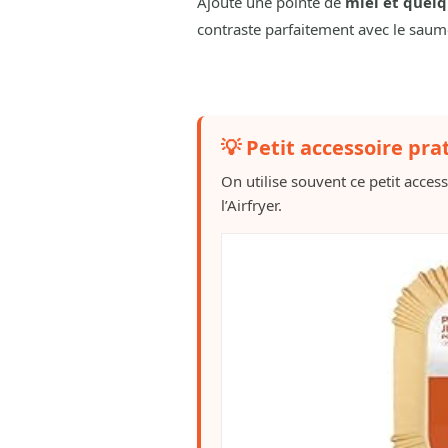
Ajoute une pointe de
miel et quelq
contraste parfaitement avec le sau
💡 Petit accessoire pra
On utilise souvent ce petit acces
l’Airfryer.