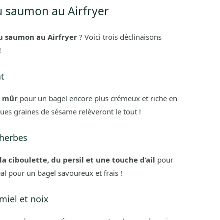
u saumon au Airfryer
u saumon au Airfryer
? Voici trois déclinaisons
!
at
n mûr
pour un bagel encore plus crémeux et riche en
ques graines de sésame relèveront le tout !
 herbes
a ciboulette, du persil et une touche d’ail
pour
l pour un bagel savoureux et frais !
miel et noix