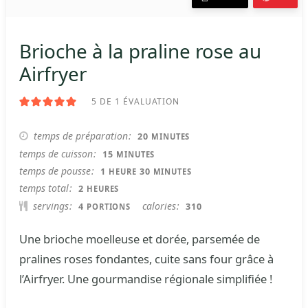
Brioche à la praline rose au
Airfryer
5
DE 1 ÉVALUATION
MINUTES
temps de préparation
20
MINUTES
MINUTES
temps de cuisson
15
MINUTES
HEURE
MINUTES
temps de pousse
1
30
HEURE
MINUTES
HEURES
temps total
2
HEURES
servings
calories
4
310
PORTIONS
Une brioche moelleuse et dorée, parsemée de
pralines roses fondantes, cuite sans four grâce à
l’Airfryer. Une gourmandise régionale simplifiée !