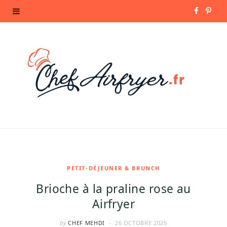
F
P
a
i
c
n
e
t
b
e
o
r
o
e
k
s
PETIT-DÉJEUNER & BRUNCH
Brioche à la praline rose au
t
Airfryer
by
CHEF MEHDI
26 OCTOBRE 2025