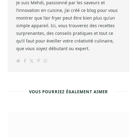
Je suis Mehdi, passionné par les saveurs et
l’innovation en cuisine, j’ai créé ce blog pour vous
montrer que l’air fryer peut être bien plus qu’un
simple appareil. Ici, vous trouverez des recettes
surprenantes, des conseils pratiques et tout ce
qu’il faut pour éveiller votre créativité culinaire,
que vous soyez débutant ou expert.
W
F
T
P
I
e
a
w
i
n
b
c
i
n
s
s
e
t
t
t
i
b
t
e
a
t
o
e
r
g
e
o
r
e
r
k
s
a
VOUS POURRIEZ ÉGALEMENT AIMER
t
m