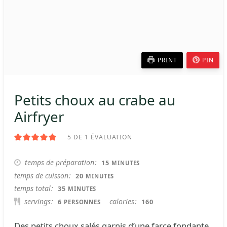
PRINT
PIN
Petits choux au crabe au
Airfryer
5
DE 1 ÉVALUATION
MINUTES
temps de préparation
15
MINUTES
MINUTES
temps de cuisson
20
MINUTES
MINUTES
temps total
35
MINUTES
servings
calories
6
160
PERSONNES
Des petits choux salés garnis d’une farce fondante