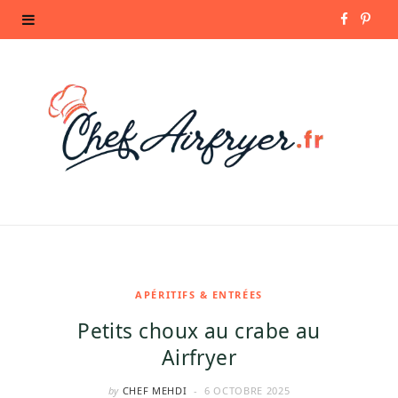
F
P
a
i
c
n
e
t
b
e
o
r
o
e
k
s
APÉRITIFS & ENTRÉES
Petits choux au crabe au
t
Airfryer
by
CHEF MEHDI
6 OCTOBRE 2025