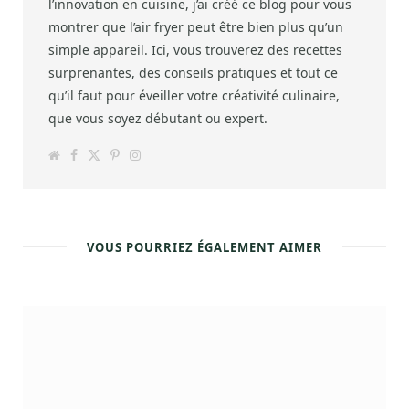
l’innovation en cuisine, j’ai créé ce blog pour vous
montrer que l’air fryer peut être bien plus qu’un
simple appareil. Ici, vous trouverez des recettes
surprenantes, des conseils pratiques et tout ce
qu’il faut pour éveiller votre créativité culinaire,
que vous soyez débutant ou expert.
W
F
T
P
I
e
a
w
i
n
b
c
i
n
s
s
e
t
t
t
i
b
t
e
a
t
o
e
r
g
e
o
r
e
r
k
s
a
VOUS POURRIEZ ÉGALEMENT AIMER
t
m