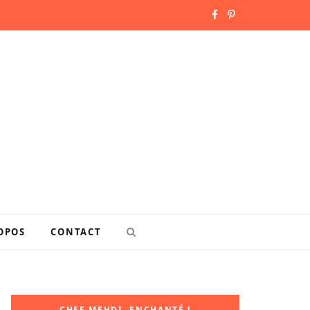
F
P
a
i
c
n
e
t
b
e
o
r
o
e
k
s
OPOS
CONTACT
t
CHEF MEHDI, ENCHANTÉ !