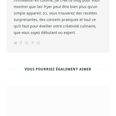
l’innovation en cuisine, j’ai créé ce blog pour vous
montrer que l’air fryer peut être bien plus qu’un
simple appareil. Ici, vous trouverez des recettes
surprenantes, des conseils pratiques et tout ce
qu’il faut pour éveiller votre créativité culinaire,
que vous soyez débutant ou expert.
W
F
T
P
I
e
a
w
i
n
b
c
i
n
s
s
e
t
t
t
i
b
t
e
a
t
o
e
r
g
e
o
r
e
r
k
s
a
VOUS POURRIEZ ÉGALEMENT AIMER
t
m