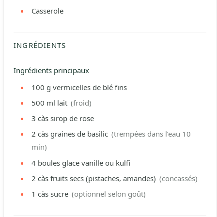
Casserole
INGRÉDIENTS
Ingrédients principaux
100
g
vermicelles de blé fins
500
ml
lait
(froid)
3
càs
sirop de rose
2
càs
graines de basilic
(trempées dans l’eau 10
min)
4
boules
glace vanille ou kulfi
2
càs
fruits secs (pistaches, amandes)
(concassés)
1
càs
sucre
(optionnel selon goût)