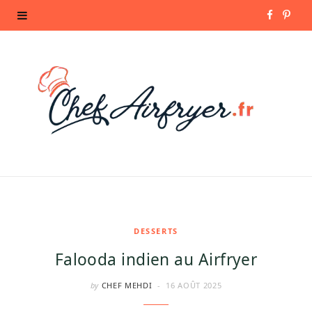
F
P
a
i
c
n
e
t
b
e
o
r
o
e
k
s
DESSERTS
Falooda indien au Airfryer
t
by
CHEF MEHDI
16 AOÛT 2025