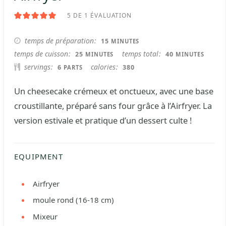
5
DE 1 ÉVALUATION
MINUTES
temps de préparation
15
MINUTES
MINUTES
MINUTES
temps de cuisson
temps total
25
40
MINUTES
MINUTES
servings
calories
6
380
PARTS
Un cheesecake crémeux et onctueux, avec une base
croustillante, préparé sans four grâce à l’Airfryer. La
version estivale et pratique d’un dessert culte !
EQUIPMENT
Airfryer
moule rond (16-18 cm)
Mixeur