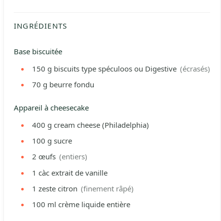
INGRÉDIENTS
Base biscuitée
150
g
biscuits type spéculoos ou Digestive
(écrasés)
70
g
beurre fondu
Appareil à cheesecake
400
g
cream cheese (Philadelphia)
100
g
sucre
2
œufs
(entiers)
1
càc
extrait de vanille
1
zeste
citron
(finement râpé)
100
ml
crème liquide entière