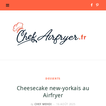
F
P
a
i
c
n
e
t
b
e
o
r
o
e
k
s
DESSERTS
Cheesecake new-yorkais au
t
Airfryer
by
CHEF MEHDI
16 AOÛT 2025