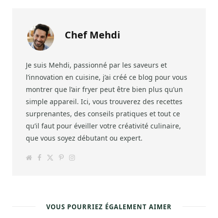
Chef Mehdi
Je suis Mehdi, passionné par les saveurs et
l’innovation en cuisine, j’ai créé ce blog pour vous
montrer que l’air fryer peut être bien plus qu’un
simple appareil. Ici, vous trouverez des recettes
surprenantes, des conseils pratiques et tout ce
qu’il faut pour éveiller votre créativité culinaire,
que vous soyez débutant ou expert.
W
F
T
P
I
e
a
w
i
n
b
c
i
n
s
s
e
t
t
t
i
b
t
e
a
t
o
e
r
g
e
o
r
e
r
k
s
a
VOUS POURRIEZ ÉGALEMENT AIMER
t
m