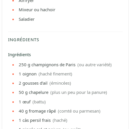
Airfryer
Mixeur ou hachoir
Saladier
INGRÉDIENTS
Ingrédients
250
g
champignons de Paris
(ou autre variété)
1
oignon
(haché finement)
2
gousses d’ail
(émincées)
50
g
chapelure
(plus un peu pour la panure)
1
œuf
(battu)
40
g
fromage râpé
(comté ou parmesan)
1
càs
persil frais
(haché)