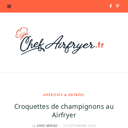
F
P
a
i
c
n
e
t
b
e
o
r
o
e
k
s
APÉRITIFS & ENTRÉES
Croquettes de champignons au
t
Airfryer
by
CHEF MEHDI
10 SEPTEMBRE 2025