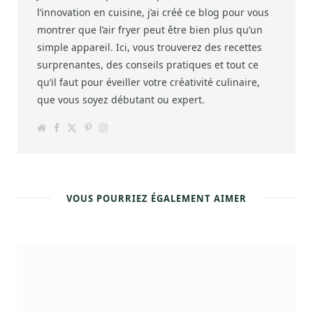
l’innovation en cuisine, j’ai créé ce blog pour vous
montrer que l’air fryer peut être bien plus qu’un
simple appareil. Ici, vous trouverez des recettes
surprenantes, des conseils pratiques et tout ce
qu’il faut pour éveiller votre créativité culinaire,
que vous soyez débutant ou expert.
W
F
T
P
I
e
a
w
i
n
b
c
i
n
s
s
e
t
t
t
i
b
t
e
a
t
o
e
r
g
e
o
r
e
r
k
s
a
VOUS POURRIEZ ÉGALEMENT AIMER
t
m