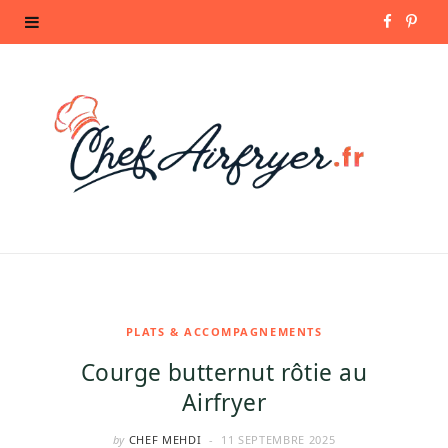
F
P
a
i
c
n
e
t
b
e
o
r
o
e
k
s
PLATS & ACCOMPAGNEMENTS
Courge butternut rôtie au
t
Airfryer
by
CHEF MEHDI
11 SEPTEMBRE 2025