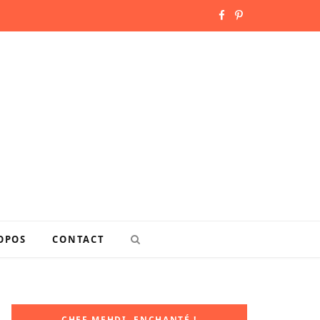
F
P
a
i
c
n
e
t
b
e
o
r
o
e
k
s
OPOS
CONTACT
t
CHEF MEHDI, ENCHANTÉ !