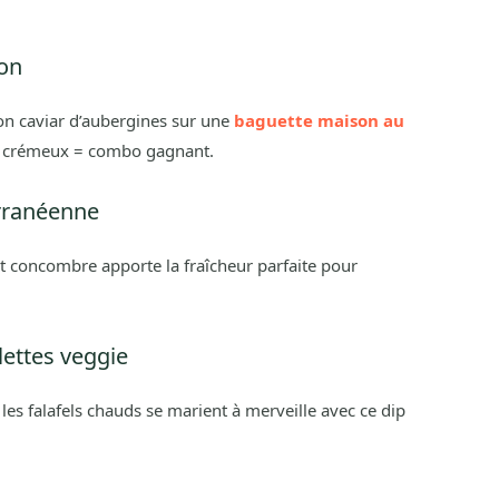
on
 ton caviar d’aubergines sur une
baguette maison au
 + crémeux = combo gagnant.
rranéenne
et concombre apporte la fraîcheur parfaite pour
lettes veggie
es falafels chauds se marient à merveille avec ce dip