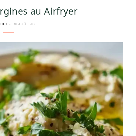
rgines au Airfryer
EHDI
30 AOÛT 2025