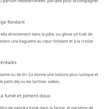
 au parfum méditerranéen, parfaite pour accompagner
age fondant
la directement dans la pâte, ou glisse un trait de
btiens une baguette au cœur fondant et à la croûte
céréales
ésame ou de lin. Ça donne une texture plus rustique et
e petit-déj ou les tartines salées.
ika fumé et piment doux
lère de paprika fumé dans la farine, et parsème de