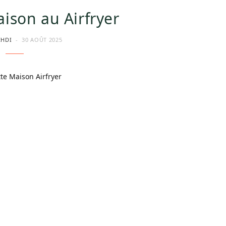
ison au Airfryer
EHDI
30 AOÛT 2025