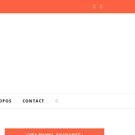
F
P
a
i
c
n
e
t
b
e
o
r
o
e
k
s
OPOS
CONTACT
t
CHEF MEHDI, ENCHANTÉ !