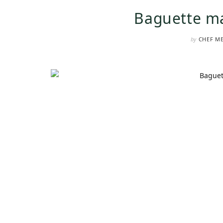
Baguette ma
by
CHEF M