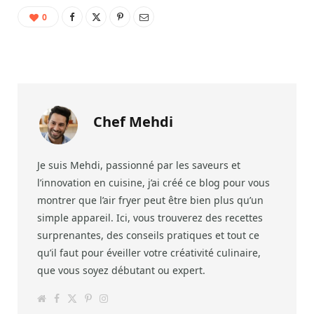
0
Chef Mehdi
Je suis Mehdi, passionné par les saveurs et
l’innovation en cuisine, j’ai créé ce blog pour vous
montrer que l’air fryer peut être bien plus qu’un
simple appareil. Ici, vous trouverez des recettes
surprenantes, des conseils pratiques et tout ce
qu’il faut pour éveiller votre créativité culinaire,
que vous soyez débutant ou expert.
W
F
T
P
I
e
a
w
i
n