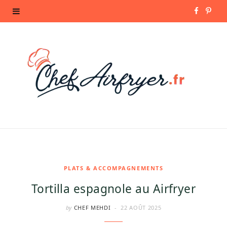
F
P
a
i
c
n
e
t
b
e
o
r
o
e
k
s
PLATS & ACCOMPAGNEMENTS
Tortilla espagnole au Airfryer
t
by
CHEF MEHDI
22 AOÛT 2025