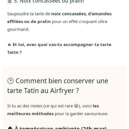
🍏 5. Noix concassées ou pralin
Saupoudre ta tarte de
noix concassées, d’amandes
effilées ou de pralin
pour un effet croquant ultra
gourmand.
🔥
Et toi, avec quoi vas-tu accompagner ta tarte
Tatin ?
🕑 Comment bien conserver une
tarte Tatin au Airfryer ?
Si tu as des restes (ce qui est rare 😆), voici
les
meilleures méthodes
pour la garder savoureuse.
🏠
À température ambiante (24h max)