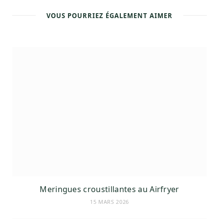
e
o
r
e
r
k
s
a
VOUS POURRIEZ ÉGALEMENT AIMER
t
m
Meringues croustillantes au Airfryer
15 MARS 2026