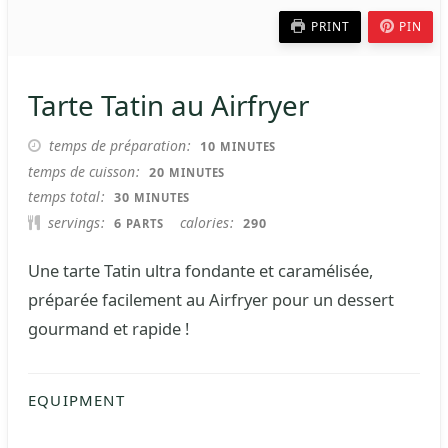
PRINT
PIN
Tarte Tatin au Airfryer
MINUTES
temps de préparation
10
MINUTES
MINUTES
temps de cuisson
20
MINUTES
MINUTES
temps total
30
MINUTES
servings
calories
6
290
PARTS
Une tarte Tatin ultra fondante et caramélisée,
préparée facilement au Airfryer pour un dessert
gourmand et rapide !
EQUIPMENT