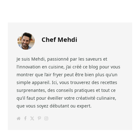
Chef Mehdi
Je suis Mehdi, passionné par les saveurs et
l’innovation en cuisine, j’ai créé ce blog pour vous
montrer que l’air fryer peut être bien plus qu’un
simple appareil. Ici, vous trouverez des recettes
surprenantes, des conseils pratiques et tout ce
qu’il faut pour éveiller votre créativité culinaire,
que vous soyez débutant ou expert.
W
F
T
P
I
e
a
w
i
n
b
c
i
n
s
s
e
t
t
t
i
b
t
e
a
t
o
e
r
g