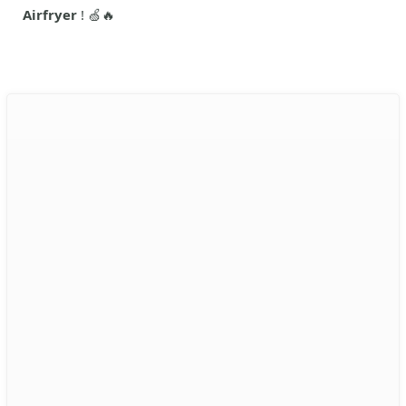
Airfryer
! 🍏🔥