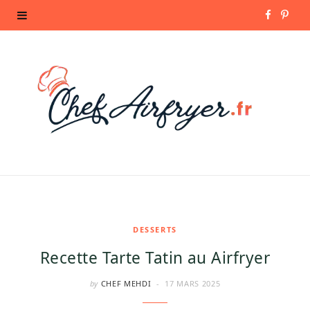
F
P
a
i
c
n
e
t
b
e
o
r
o
e
k
s
DESSERTS
Recette Tarte Tatin au Airfryer
t
by
CHEF MEHDI
17 MARS 2025