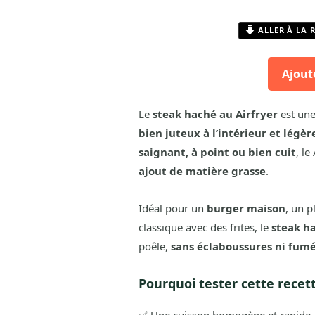
ALLER À LA 
Ajout
Le
steak haché au Airfryer
est une
bien juteux à l’intérieur et légèr
saignant, à point ou bien cuit
, l
ajout de matière grasse
.
Idéal pour un
burger maison
, un p
classique avec des frites, le
steak ha
poêle,
sans éclaboussures ni fum
Pourquoi tester cette recet