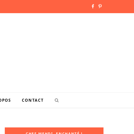
F
P
a
i
c
n
e
t
b
e
o
r
o
e
k
s
OPOS
CONTACT
t
CHEF MEHDI, ENCHANTÉ !