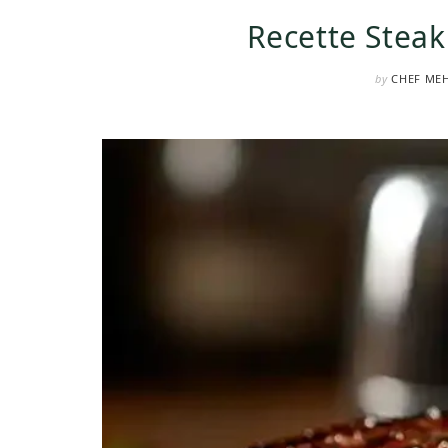
Recette Steak
by
CHEF ME