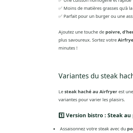
✅ Une cuisson homogène et rapide
✅ Moins de matières grasses qu’à la
✅ Parfait pour un burger ou une assi
Ajoutez une touche de
poivre, d’h
plus savoureux. Sortez votre
Airfry
minutes !
Variantes du steak hac
Le
steak haché au Airfryer
est une
variantes pour varier les plaisirs.
1️⃣ Version bistro : Steak au
Assaisonnez votre steak avec du
po