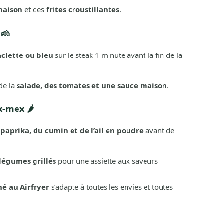
maison
et des
frites croustillantes
.
🧀
aclette ou bleu
sur le steak 1 minute avant la fin de la
de la
salade, des tomates et une sauce maison
.
x-mex 🌶️
u
paprika, du cumin et de l’ail en poudre
avant de
légumes grillés
pour une assiette aux saveurs
hé au Airfryer
s’adapte à toutes les envies et toutes