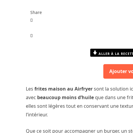
Share
ALLER À LA RECET
Ajouter v
Les
frites maison au Airfryer
sont la solution i
avec
beaucoup moins d’huile
que dans une frite
elles sont légères tout en conservant une texture
l’intérieur.
Que ce soit pour accompagner un burger, un s