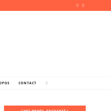
F
P
a
i
c
n
e
t
b
e
o
r
o
e
k
s
OPOS
CONTACT
t
CHEF MEHDI, ENCHANTÉ !