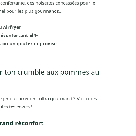
confortante, des noisettes concassées pour le
mel pour les plus gourmands…
 Airfryer
réconfortant 🍎✨
s ou un goûter improvisé
ter ton crumble aux pommes au
léger ou carrément ultra gourmand ? Voici mes
utes tes envies !
grand réconfort