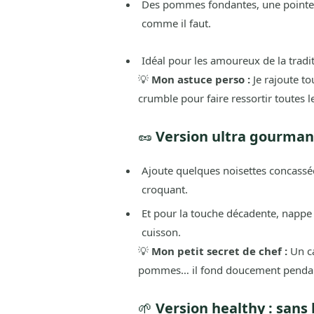
Des pommes fondantes, une pointe d
comme il faut.
Idéal pour les amoureux de la tradit
💡
Mon astuce perso :
Je rajoute to
crumble pour faire ressortir toutes l
🥜
Version ultra gourmand
Ajoute quelques noisettes concassé
croquant.
Et pour la touche décadente, nappe
cuisson.
💡
Mon petit secret de chef :
Un ca
pommes… il fond doucement pendant la
🌱
Version healthy : sans 