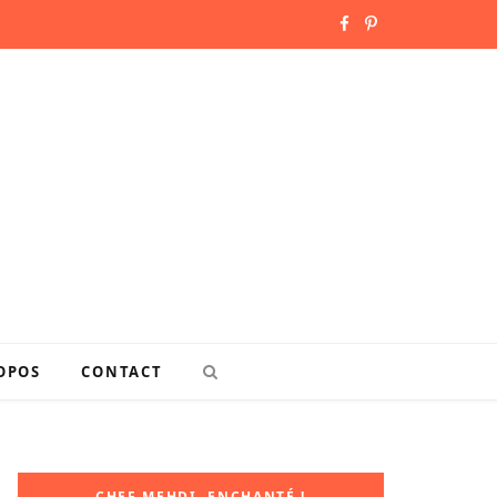
F
P
a
i
c
n
e
t
b
e
o
r
o
e
k
s
OPOS
CONTACT
t
CHEF MEHDI, ENCHANTÉ !