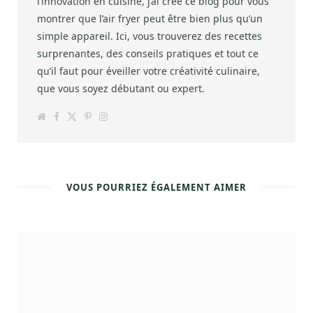
l’innovation en cuisine, j’ai créé ce blog pour vous
montrer que l’air fryer peut être bien plus qu’un
simple appareil. Ici, vous trouverez des recettes
surprenantes, des conseils pratiques et tout ce
qu’il faut pour éveiller votre créativité culinaire,
que vous soyez débutant ou expert.
W
F
T
P
I
e
a
w
i
n
b
c
i
n
s
s
e
t
t
t
i
b
t
e
a
t
o
e
r
g
e
o
r
e
r
k
s
a
VOUS POURRIEZ ÉGALEMENT AIMER
t
m