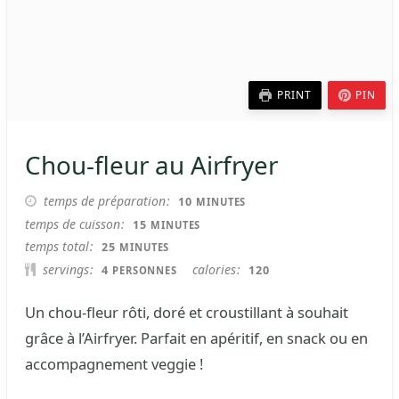
PRINT
PIN
Chou-fleur au Airfryer
MINUTES
temps de préparation
10
MINUTES
MINUTES
temps de cuisson
15
MINUTES
MINUTES
temps total
25
MINUTES
servings
calories
4
120
PERSONNES
Un chou-fleur rôti, doré et croustillant à souhait
grâce à l’Airfryer. Parfait en apéritif, en snack ou en
accompagnement veggie !