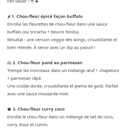
t’en lasser ! 🥦🔥
🌶️
1. Chou-fleur épicé façon buffalo
Enrobe les fleurettes de chou-fleur dans une sauce
buffalo (ou sriracha + beurre fondu).
Résultat : une version veggie des wings, croustillante et
bien relevée. À servir avec un dip au yaourt !
🧀
2. Chou-fleur pané au parmesan
Trempe les morceaux dans un mélange œuf + chapelure
+ parmesan râpé.
Une croûte dorée, croustillante et pleine de goût. Parfait
avec une sauce moutarde-miel.
🥥
3. Chou-fleur curry coco
Enrobe le chou-fleur dans un mélange de lait de coco,
curry doux et cumin.