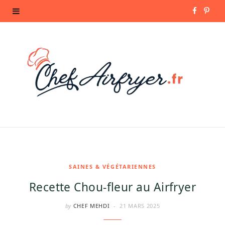
F
P
a
i
c
n
e
t
b
e
o
r
o
e
k
s
SAINES & VÉGÉTARIENNES
Recette Chou-fleur au Airfryer
t
by
CHEF MEHDI
21 MARS 2025