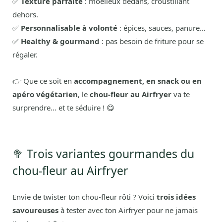
✅
Texture parfaite
: moelleux dedans, croustillant
dehors.
✅
Personnalisable à volonté
: épices, sauces, panure…
✅
Healthy & gourmand
: pas besoin de friture pour se
régaler.
👉 Que ce soit en
accompagnement, en snack ou en
apéro végétarien
, le
chou-fleur au Airfryer
va te
surprendre… et te séduire ! 😋
🥦 Trois variantes gourmandes du
chou-fleur au Airfryer
Envie de twister ton chou-fleur rôti ? Voici
trois idées
savoureuses
à tester avec ton Airfryer pour ne jamais