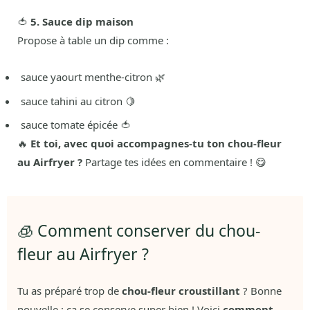
🍅
5. Sauce dip maison
Propose à table un dip comme :
sauce yaourt menthe-citron 🌿
sauce tahini au citron 🍋
sauce tomate épicée 🍅
🔥
Et toi, avec quoi accompagnes-tu ton chou-fleur
au Airfryer ?
Partage tes idées en commentaire ! 😋
🧊 Comment conserver du chou-
fleur au Airfryer ?
Tu as préparé trop de
chou-fleur croustillant
? Bonne
nouvelle : ça se conserve super bien ! Voici
comment