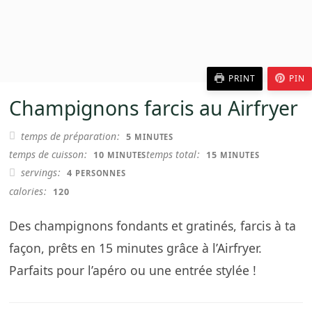
PRINT
PIN
Champignons farcis au Airfryer
MINUTES
temps de préparation
5
MINUTES
MINUTES
MINUTES
temps de cuisson
temps total
10
15
MINUTES
MINUTES
servings
4
PERSONNES
calories
120
Des champignons fondants et gratinés, farcis à ta
façon, prêts en 15 minutes grâce à l’Airfryer.
Parfaits pour l’apéro ou une entrée stylée !