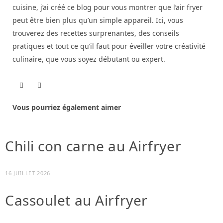
cuisine, j’ai créé ce blog pour vous montrer que l’air fryer
peut être bien plus qu’un simple appareil. Ici, vous
trouverez des recettes surprenantes, des conseils
pratiques et tout ce qu’il faut pour éveiller votre créativité
culinaire, que vous soyez débutant ou expert.
F
P
W
T
I
a
i
e
w
n
c
n
b
i
s
e
t
Vous pourriez également aimer
s
t
t
b
e
i
t
a
o
r
t
e
g
o
e
e
r
r
k
s
a
Chili con carne au Airfryer
t
m
16 JUILLET 2026
Cassoulet au Airfryer