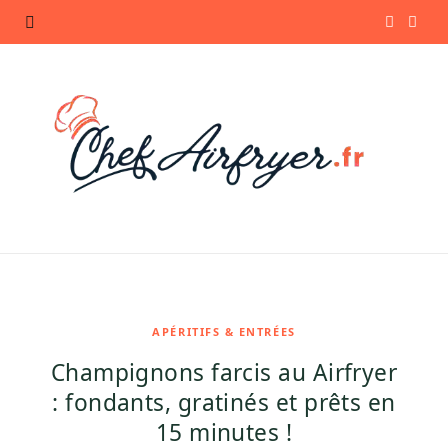
F
P
a
i
c
n
e
t
b
e
o
r
o
e
k
s
APÉRITIFS & ENTRÉES
Champignons farcis au Airfryer
t
: fondants, gratinés et prêts en
15 minutes !