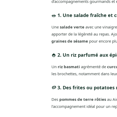
d’accompagnements gourmands et éq
🥗 1. Une salade fraîche et
Une
salade verte
avec une vinaigrett
apporter de la légèreté au repas. Aj
graines de sésame
pour encore plu
🍚 2. Un riz parfumé aux ép
Un
riz basmati
agrémenté de
curc
les brochettes, notamment dans leu
🥔 3. Des frites ou potatoes
Des
pommes de terre rôties
au Air
l’accompagnement idéal pour un rep