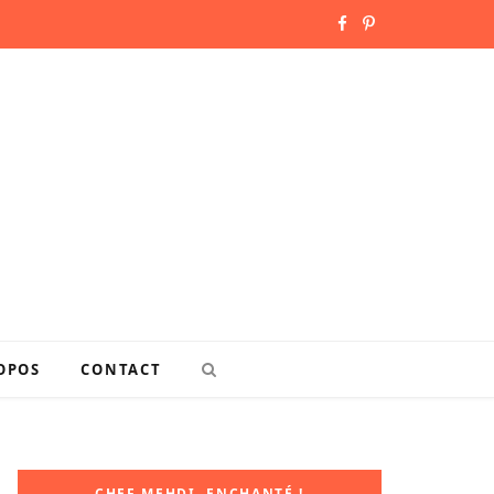
F
P
a
i
c
n
e
t
b
e
o
r
o
e
k
s
OPOS
CONTACT
t
CHEF MEHDI, ENCHANTÉ !