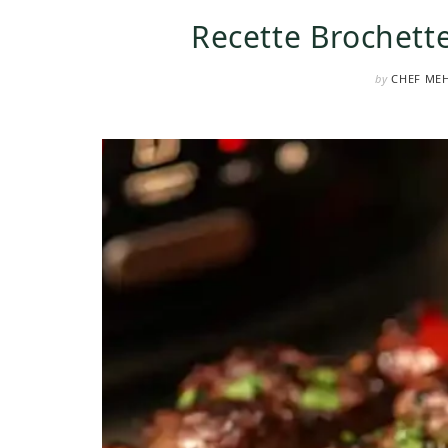
Recette Brochette
by
CHEF ME