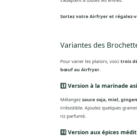
s’adaptent à toutes les envies.
Sortez votre Airfryer et régalez-
Variantes des Brochett
Pour varier les plaisirs, voici
trois d
bœuf au Airfryer
.
1️⃣ Version à la marinade as
Mélangez
sauce soja, miel, ginge
irrésistible. Ajoutez quelques grain
riz parfumé.
2️⃣ Version aux épices médi