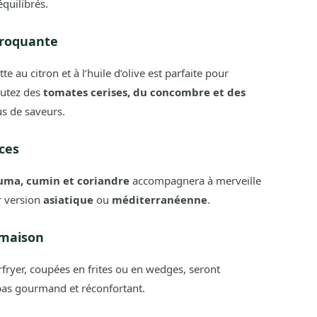
uilibrés.
 croquante
e au citron et à l’huile d’olive est parfaite pour
outez des
tomates cerises, du concombre et des
s de saveurs.
ices
uma, cumin et coriandre
accompagnera à merveille
r version
asiatique
ou
méditerranéenne
.
 maison
fryer, coupées en frites ou en wedges, seront
as gourmand et réconfortant.