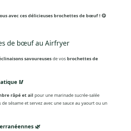
vous avec ces délicieuses brochettes de bœuf ! 😋
es de bœuf au Airfryer
éclinaisons savoureuses
de vos
brochettes de
iatique 🥢
mbre râpé et ail
pour une marinade sucrée-salée
es de sésame et servez avec une sauce au yaourt ou un
terranéennes 🌿