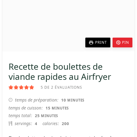
PRINT
PIN
Recette de boulettes de
viande rapides au Airfryer
5
DE
2
ÉVALUATIONS
MINUTES
temps de préparation
10
MINUTES
MINUTES
temps de cuisson
15
MINUTES
MINUTES
temps total
25
MINUTES
servings
calories
4
200