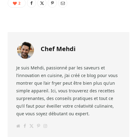
2
Chef Mehdi
Je suis Mehdi, passionné par les saveurs et
l’innovation en cuisine, j’ai créé ce blog pour vous
montrer que l’air fryer peut être bien plus qu’un
simple appareil. Ici, vous trouverez des recettes
surprenantes, des conseils pratiques et tout ce
qu’il faut pour éveiller votre créativité culinaire,
que vous soyez débutant ou expert.
W
F
T
P
I
e
a
w
i
n
b
c
i
n
s