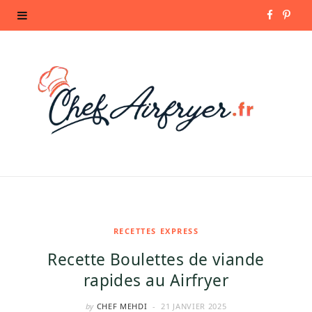
F
P
a
i
c
n
e
t
b
e
o
r
o
e
k
s
RECETTES EXPRESS
Recette Boulettes de viande
t
rapides au Airfryer
by
CHEF MEHDI
21 JANVIER 2025