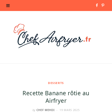
F
P
a
i
c
n
e
t
b
e
o
r
o
e
k
s
DESSERTS
Recette Banane rôtie au
t
Airfryer
by
CHEF MEHDI
19 MARS 2025