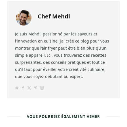
Chef Mehdi
Je suis Mehdi, passionné par les saveurs et
l’innovation en cuisine, j’ai créé ce blog pour vous
montrer que l’air fryer peut être bien plus qu’un
simple appareil. Ici, vous trouverez des recettes
surprenantes, des conseils pratiques et tout ce
qu’il faut pour éveiller votre créativité culinaire,
que vous soyez débutant ou expert.
W
F
T
P
I
e
a
w
i
n
b
c
i
n
s
s
e
t
t
t
i
b
t
e
a
t
o
e
r
g
e
o
r
e
r
k
s
a
VOUS POURRIEZ ÉGALEMENT AIMER
t
m