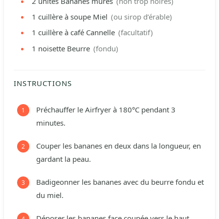
2
unités
Bananes mûres
(non trop noires)
1
cuillère à soupe
Miel
(ou sirop d’érable)
1
cuillère à café
Cannelle
(facultatif)
1
noisette
Beurre
(fondu)
INSTRUCTIONS
Préchauffer le Airfryer à 180°C pendant 3
minutes.
Couper les bananes en deux dans la longueur, en
gardant la peau.
Badigeonner les bananes avec du beurre fondu et
du miel.
Déposer les bananes face coupée vers le haut