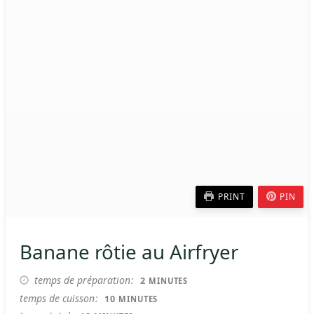
PRINT
PIN
Banane rôtie au Airfryer
MINUTES
temps de préparation
2
MINUTES
MINUTES
temps de cuisson
10
MINUTES
MINUTES