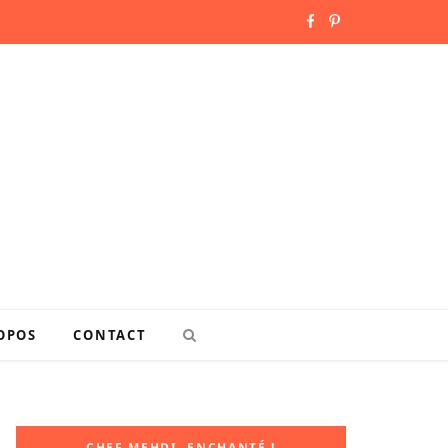
F
P
a
i
c
n
e
t
b
e
o
r
o
e
k
s
OPOS
CONTACT
t
CHEF MEHDI, ENCHANTÉ !