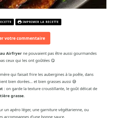
RECETTE
IMPRIMER LA RECETTE
er votre commentaire
 au Airfryer
ne pouvaient pas être aussi gourmandes
pas ceux qui les ont goûtées 😋
re qui faisait frire les aubergines à la poêle, dans
soient bien dorées… et bien grasses aussi 😅
ut
: on garde la texture croustillante, le goût délicat de
tière grasse
.
ur un apéro léger, une garniture végétarienne, ou
les accompagnes d’une bonne sauce.