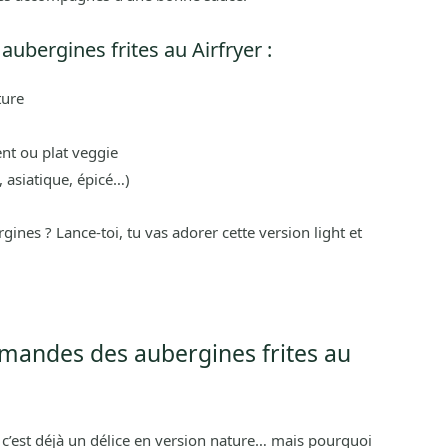
aubergines frites au Airfryer :
ture
t ou plat veggie
, asiatique, épicé…)
ergines ? Lance-toi, tu vas adorer cette version light et
urmandes des aubergines frites au
, c’est déjà un délice en version nature… mais pourquoi