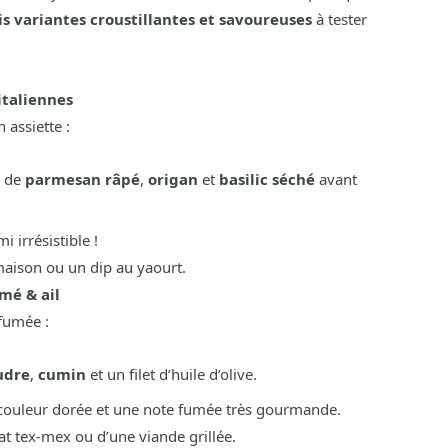
is variantes croustillantes et savoureuses
à tester
italiennes
assiette :
e de
parmesan râpé
,
origan
et
basilic séché
avant
i irrésistible !
maison ou un dip au yaourt.
mé & ail
rfumée :
udre
,
cumin
et un filet d’huile d’olive.
 couleur dorée et une note fumée très gourmande.
 tex-mex ou d’une viande grillée.