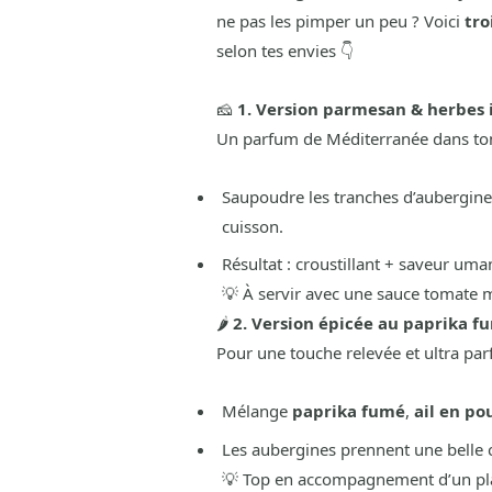
ne pas les pimper un peu ? Voici
tro
selon tes envies 👇
🧀
1. Version parmesan & herbes 
Un parfum de Méditerranée dans ton 
Saupoudre les tranches d’aubergin
cuisson.
Résultat : croustillant + saveur umam
💡 À servir avec une sauce tomate 
🌶️
2. Version épicée au paprika fu
Pour une touche relevée et ultra pa
Mélange
paprika fumé
,
ail en po
Les aubergines prennent une belle
💡 Top en accompagnement d’un plat