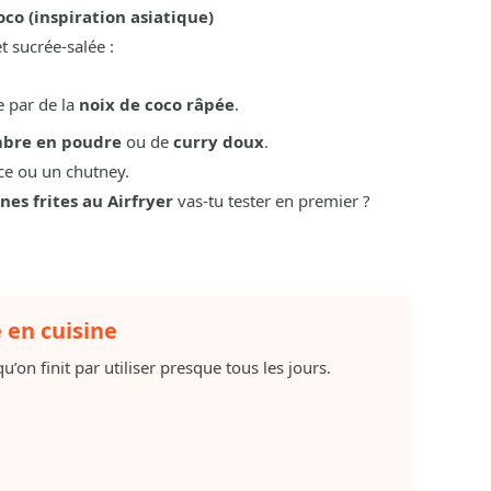
oco (inspiration asiatique)
t sucrée-salée :
e par de la
noix de coco râpée
.
bre en poudre
ou de
curry doux
.
ce ou un chutney.
nes frites au Airfryer
vas-tu tester en premier ?
e en cuisine
u’on finit par utiliser presque tous les jours.