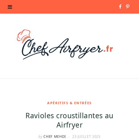
F
P
a
i
c
n
e
t
b
e
o
r
o
e
k
s
APÉRITIFS & ENTRÉES
Ravioles croustillantes au
t
Airfryer
by
CHEF MEHDI
23 JUILLET 2025