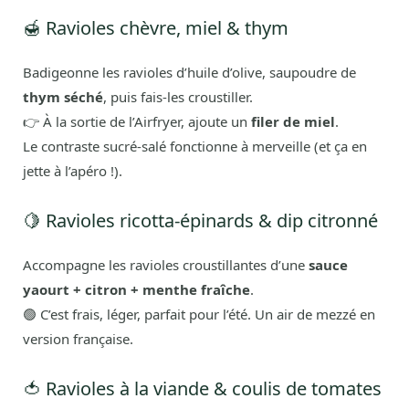
🍯 Ravioles chèvre, miel & thym
Badigeonne les ravioles d’huile d’olive, saupoudre de
thym séché
, puis fais-les croustiller.
👉 À la sortie de l’Airfryer, ajoute un
filer de miel
.
Le contraste sucré-salé fonctionne à merveille (et ça en
jette à l’apéro !).
🍋 Ravioles ricotta-épinards & dip citronné
Accompagne les ravioles croustillantes d’une
sauce
yaourt + citron + menthe fraîche
.
🟢 C’est frais, léger, parfait pour l’été. Un air de mezzé en
version française.
🍅 Ravioles à la viande & coulis de tomates