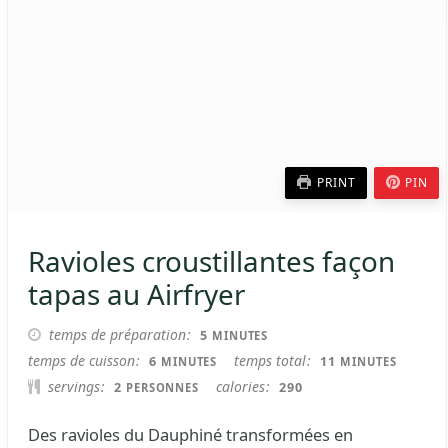
PRINT
PIN
Ravioles croustillantes façon
tapas au Airfryer
MINUTES
temps de préparation
5
MINUTES
MINUTES
MINUTES
temps de cuisson
temps total
6
11
MINUTES
MINUTES
servings
calories
2
290
PERSONNES
Des ravioles du Dauphiné transformées en