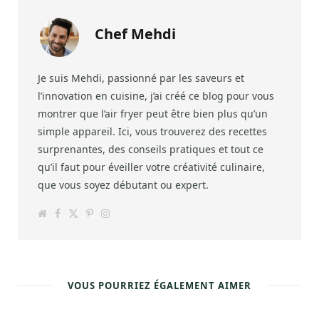
Chef Mehdi
Je suis Mehdi, passionné par les saveurs et
l’innovation en cuisine, j’ai créé ce blog pour vous
montrer que l’air fryer peut être bien plus qu’un
simple appareil. Ici, vous trouverez des recettes
surprenantes, des conseils pratiques et tout ce
qu’il faut pour éveiller votre créativité culinaire,
que vous soyez débutant ou expert.
W
F
T
P
I
e
a
w
i
n
b
c
i
n
s
s
e
t
t
t
i
b
t
e
a
t
o
e
r
g
e
o
r
e
r
k
s
a
VOUS POURRIEZ ÉGALEMENT AIMER
t
m