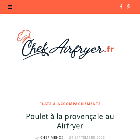
F
P
a
i
c
n
e
t
b
e
o
r
o
e
k
s
PLATS & ACCOMPAGNEMENTS
Poulet à la provençale au
t
Airfryer
by
CHEF MEHDI
24 SEPTEMBRE 2025