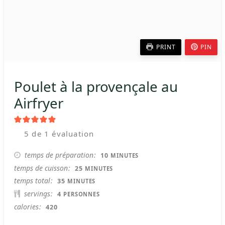
PRINT
PIN
Poulet à la provençale au
Airfryer
5
de 1 évaluation
MINUTES
temps de préparation
10
MINUTES
MINUTES
temps de cuisson
25
MINUTES
MINUTES
temps total
35
MINUTES
servings
4
PERSONNES
calories
420