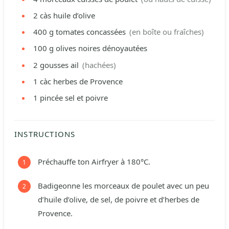
2
càs
huile d’olive
400
g
tomates concassées
(en boîte ou fraîches)
100
g
olives noires dénoyautées
2
gousses
ail
(hachées)
1
càc
herbes de Provence
1
pincée
sel et poivre
INSTRUCTIONS
Préchauffe ton Airfryer à 180°C.
Badigeonne les morceaux de poulet avec un peu
d’huile d’olive, de sel, de poivre et d’herbes de
Provence.