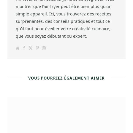
montrer que l’air fryer peut être bien plus qu’un
simple appareil. Ici, vous trouverez des recettes
surprenantes, des conseils pratiques et tout ce
qu’il faut pour éveiller votre créativité culinaire,
que vous soyez débutant ou expert.
W
F
T
P
I
e
a
w
i
n
b
c
i
n
s
s
e
t
t
t
i
b
t
e
a
t
o
e
r
g
e
o
r
e
r
k
s
a
VOUS POURRIEZ ÉGALEMENT AIMER
t
m