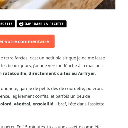
RECETTE
IMPRIMER LA RECETTE
er votre commentaire
terre farcies, c’est un petit plaisir que je ne me lasse
 les beaux jours, j’ai une version fétiche à la maison :
 ratatouille, directement cuites au Airfryer
.
ondante, garnie de petits dés de courgette, poivron,
nce, légèrement confits, et parfois un peu de
coloré, végétal, ensoleillé
– bref, l’été dans l’assiette
 à gérer. En 15 minutes, tu as une assiette complète,