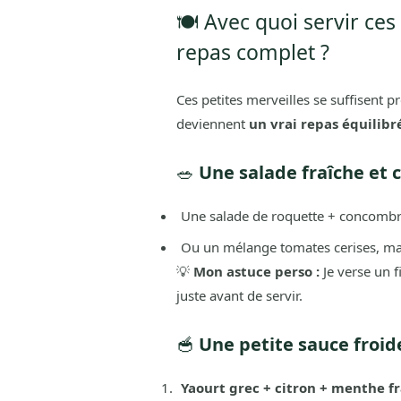
🍽️ Avec quoi servir ce
repas complet ?
Ces petites merveilles se suffisent
deviennent
un vrai repas équilibr
🥗
Une salade fraîche et
Une salade de roquette + concombr
Ou un mélange tomates cerises, maïs
💡
Mon astuce perso :
Je verse un fi
juste avant de servir.
🥣
Une petite sauce froid
Yaourt grec + citron + menthe f