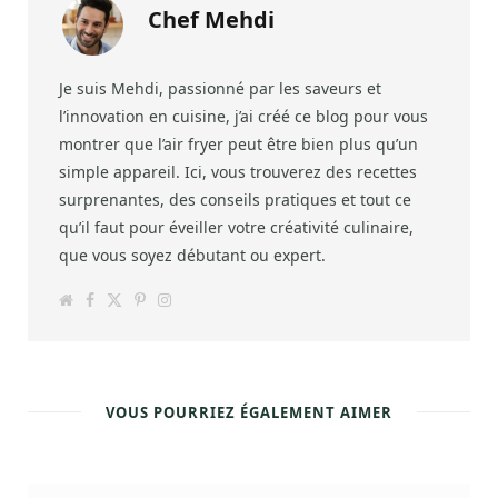
Chef Mehdi
Je suis Mehdi, passionné par les saveurs et
l’innovation en cuisine, j’ai créé ce blog pour vous
montrer que l’air fryer peut être bien plus qu’un
simple appareil. Ici, vous trouverez des recettes
surprenantes, des conseils pratiques et tout ce
qu’il faut pour éveiller votre créativité culinaire,
que vous soyez débutant ou expert.
W
F
T
P
I
e
a
w
i
n
b
c
i
n
s
s
e
t
t
t
i
b
t
e
a
t
o
e
r
g
e
o
r
e
r
k
s
a
VOUS POURRIEZ ÉGALEMENT AIMER
t
m