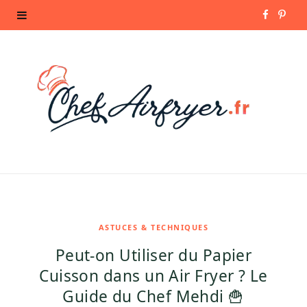
F
P
a
i
c
n
e
t
b
e
o
r
o
e
k
s
ASTUCES & TECHNIQUES
Peut-on Utiliser du Papier
t
Cuisson dans un Air Fryer ? Le
Guide du Chef Mehdi 🍟