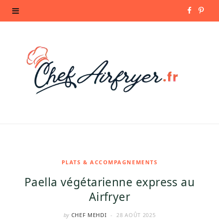
F
P
a
i
c
n
e
t
b
e
o
r
o
e
k
s
PLATS & ACCOMPAGNEMENTS
Paella végétarienne express au
t
Airfryer
by
CHEF MEHDI
28 AOÛT 2025