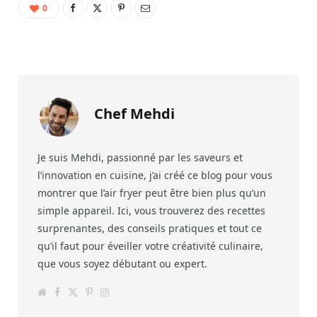
0
Chef Mehdi
Je suis Mehdi, passionné par les saveurs et
l’innovation en cuisine, j’ai créé ce blog pour vous
montrer que l’air fryer peut être bien plus qu’un
simple appareil. Ici, vous trouverez des recettes
surprenantes, des conseils pratiques et tout ce
qu’il faut pour éveiller votre créativité culinaire,
que vous soyez débutant ou expert.
W
F
T
P
I
e
a
w
i
n
b
c
i
n
s