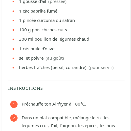
1
gousse d’ail
(pressée)
1
càc
paprika fumé
1
pincée
curcuma ou safran
100
g
pois chiches cuits
300
ml
bouillon de légumes chaud
1
càs
huile d’olive
sel et poivre
(au goût)
herbes fraîches (persil, coriandre)
(pour servir)
INSTRUCTIONS
Préchauffe ton Airfryer à 180°C.
Dans un plat compatible, mélange le riz, les
légumes crus, l’ail, l’oignon, les épices, les pois