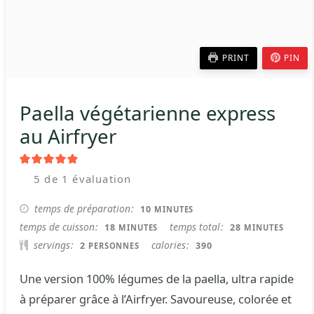
PRINT
PIN
Paella végétarienne express
au Airfryer
5
de 1 évaluation
MINUTES
temps de préparation
10
MINUTES
MINUTES
MINUTES
temps de cuisson
temps total
18
28
MINUTES
MINUTES
servings
calories
2
390
PERSONNES
Une version 100% légumes de la paella, ultra rapide
à préparer grâce à l’Airfryer. Savoureuse, colorée et