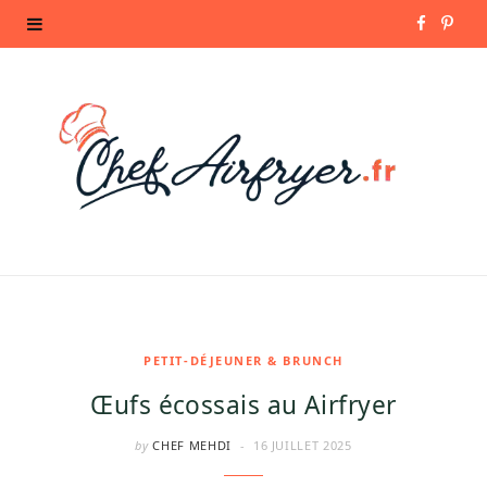
F
P
a
i
c
n
e
t
b
e
o
r
o
e
k
s
PETIT-DÉJEUNER & BRUNCH
Œufs écossais au Airfryer
t
by
CHEF MEHDI
16 JUILLET 2025