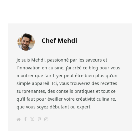
Chef Mehdi
Je suis Mehdi, passionné par les saveurs et
l’innovation en cuisine, j’ai créé ce blog pour vous
montrer que l’air fryer peut être bien plus qu’un
simple appareil. Ici, vous trouverez des recettes
surprenantes, des conseils pratiques et tout ce
qu’il faut pour éveiller votre créativité culinaire,
que vous soyez débutant ou expert.
W
F
T
P
I
e
a
w
i
n
b
c
i
n
s
s
e
t
t
t
i
b
t
e
a