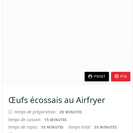
PRINT
PIN
Œufs écossais au Airfryer
MINUTES
temps de préparation
20
MINUTES
MINUTES
temps de cuisson
15
MINUTES
MINUTES
MINUTES
temps de repos
temps total
10
35
MINUTES
MINUTES