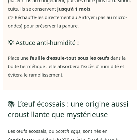
placer crus au congélateur, puis les cuire plus tard. Sinon,
cuits, ils se conservent
jusqu’à 1 mois
.
👉 Réchauffe-les directement au Airfryer (pas au micro-
ondes) pour préserver la panure.
💡 Astuce anti-humidité :
Place une
feuille d’essuie-tout sous les œufs
dans la
boîte hermétique : elle absorbera l’excès d’humidité et
évitera le ramollissement.
📚 L’œuf écossais : une origine aussi
croustillante que mystérieuse
Les œufs écossais, ou
Scotch eggs
, sont nés en
Angleterre
au début du XIXe siècle. Ce plat de pub