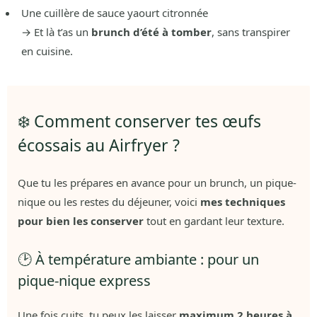
Une cuillère de sauce yaourt citronnée
→ Et là t’as un
brunch d’été à tomber
, sans transpirer
en cuisine.
❄️ Comment conserver tes œufs
écossais au Airfryer ?
Que tu les prépares en avance pour un brunch, un pique-
nique ou les restes du déjeuner, voici
mes techniques
pour bien les conserver
tout en gardant leur texture.
🕑 À température ambiante : pour un
pique-nique express
Une fois cuits, tu peux les laisser
maximum 2 heures à