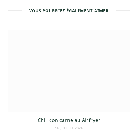
t
o
e
r
g
e
o
r
e
r
k
s
a
VOUS POURRIEZ ÉGALEMENT AIMER
t
m
Chili con carne au Airfryer
16 JUILLET 2026