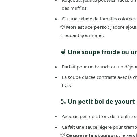
des muffins.
Ou une salade de tomates colorées p
💡
Mon astuce perso :
J’adore ajout
croquant gourmand.
🍵
Une soupe froide ou 
Parfait pour un brunch ou un déjeun
La soupe glacée contraste avec la 
frais !
🍶
Un petit bol de yaourt
Avec un peu de citron, de menthe 
Ça fait une sauce légère pour tremp
💡
Ce que je fais toujours :
Je sers 