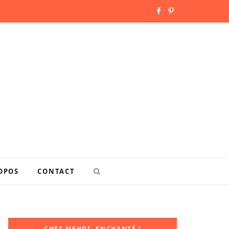
F
P
a
i
c
n
e
t
b
e
o
r
o
e
k
s
OPOS
CONTACT
t
CHEF MEHDI, ENCHANTÉ !