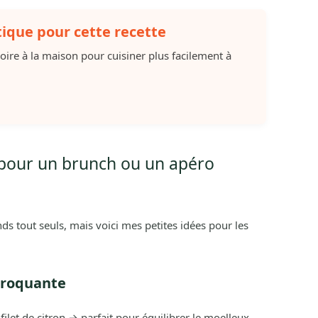
tique pour cette recette
soire à la maison pour cuisiner plus facilement à
r pour un brunch ou un apéro
s tout seuls, mais voici mes petites idées pour les
 croquante
filet de citron → parfait pour équilibrer le moelleux