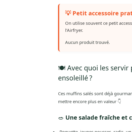
💡 Petit accessoire pra
On utilise souvent ce petit acces
l’Airfryer.
Aucun produit trouvé.
🍽️ Avec quoi les servi
ensoleillé ?
Ces muffins salés sont déjà gourmand
mettre encore plus en valeur 👇
🥗
Une salade fraîche et
Roquette, jeunes pousses, radis, un 