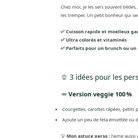
Chez moi, je les sers souvent tiède
les tremper. Un petit bonheur qui sent
✅ Cuisson rapide et moelleux ga
✅ Ultra colorés et vitaminés
✅ Parfaits pour un brunch ou un 
🫑 3 idées pour les perso
🥕
Version veggie 100 %
Courgettes, carottes râpées, petits 
Ajoute un peu de feta émiettée ou 
💡
Mon astuce perso :
J’aime aussi 