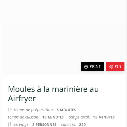
PRINT
PIN
Moules à la marinière au
Airfryer
MINUTES
temps de préparation
5
MINUTES
MINUTES
MINUTES
temps de cuisson
temps total
10
15
MINUTES
MINUTES
servings
calories
2
220
PERSONNES