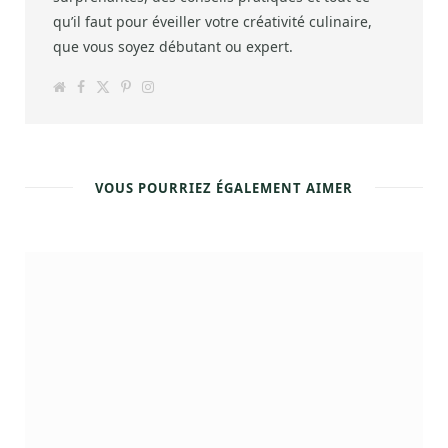
qu’il faut pour éveiller votre créativité culinaire,
que vous soyez débutant ou expert.
W
F
T
P
I
e
a
w
i
n
b
c
i
n
s
s
e
t
t
t
i
b
t
e
a
t
o
e
r
g
e
o
r
e
r
k
s
a
VOUS POURRIEZ ÉGALEMENT AIMER
t
m