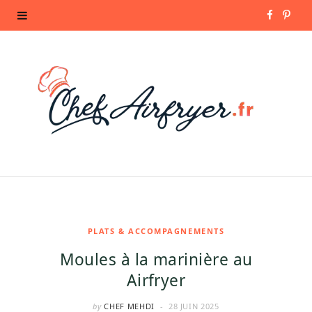
F
P
a
i
c
n
e
t
b
e
o
r
o
e
k
s
PLATS & ACCOMPAGNEMENTS
Moules à la marinière au
t
Airfryer
by
CHEF MEHDI
28 JUIN 2025