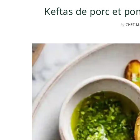
Keftas de porc et po
by
CHEF M