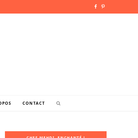
F
P
a
i
c
n
e
t
b
e
o
r
o
e
k
s
OPOS
CONTACT
t
CHEF MEHDI, ENCHANTÉ !