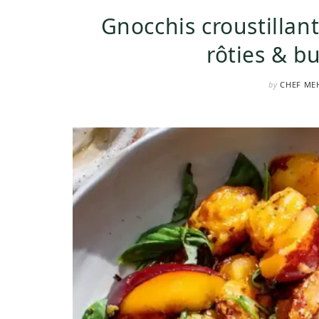
Gnocchis croustillant
rôties & b
by
CHEF ME