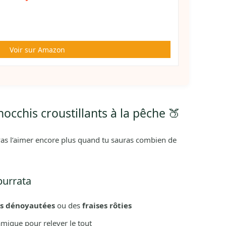
Voir sur Amazon
occhis croustillants à la pêche 🍑
 vas l’aimer encore plus quand tu sauras combien de
burrata
es dénoyautées
ou des
fraises rôties
mique pour relever le tout