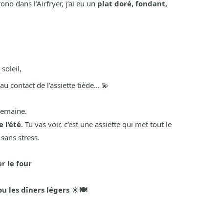
ono dans l’Airfryer, j’ai eu un
plat doré, fondant,
soleil,
u contact de l’assiette tiède… 💫
semaine.
 l’été
. Tu vas voir, c’est une assiette qui met tout le
sans stress.
r le four
u les dîners légers ☀️🍽️