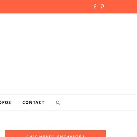
F
P
a
i
c
n
e
t
b
e
o
r
o
e
k
s
OPOS
CONTACT
t
CHEF MEHDI, ENCHANTÉ !