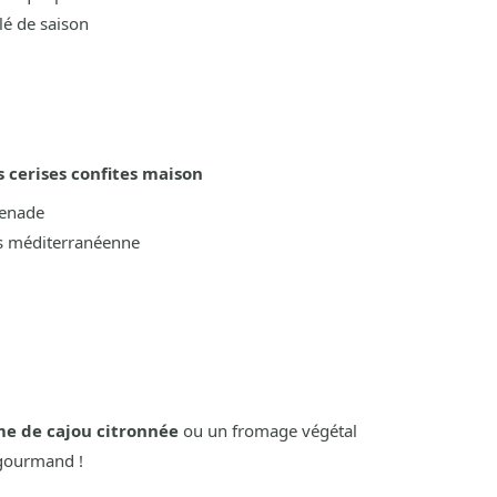
lé de saison
 cerises confites maison
penade
us méditerranéenne
e de cajou citronnée
ou un fromage végétal
 gourmand !