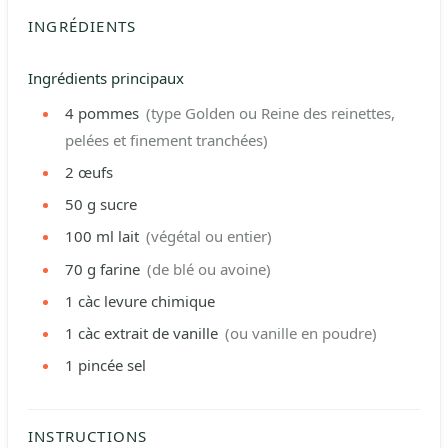
INGRÉDIENTS
Ingrédients principaux
4
pommes
(type Golden ou Reine des reinettes,
pelées et finement tranchées)
2
œufs
50
g
sucre
100
ml
lait
(végétal ou entier)
70
g
farine
(de blé ou avoine)
1
càc
levure chimique
1
càc
extrait de vanille
(ou vanille en poudre)
1
pincée
sel
INSTRUCTIONS