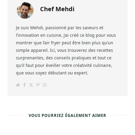
Chef Mehdi
Je suis Mehdi, passionné par les saveurs et
l’innovation en cuisine, j’ai créé ce blog pour vous
montrer que l’air fryer peut être bien plus qu’un
simple appareil. Ici, vous trouverez des recettes
surprenantes, des conseils pratiques et tout ce
qu’il faut pour éveiller votre créativité culinaire,
que vous soyez débutant ou expert.
W
F
T
P
I
e
a
w
i
n
b
c
i
n
s
s
e
t
t
t
i
b
t
e
a
t
o
e
r
g
e
o
r
e
r
k
s
a
VOUS POURRIEZ ÉGALEMENT AIMER
t
m