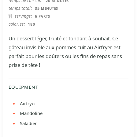
temps de cuisson
20
MINUTES
MINUTES
temps total
35
MINUTES
servings
6
PARTS
calories
180
Un dessert léger, fruité et fondant à souhait. Ce
gâteau invisible aux pommes cuit au Airfryer est
parfait pour les goûters ou les fins de repas sans
prise de tête !
EQUIPMENT
Airfryer
Mandoline
Saladier