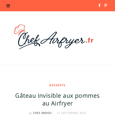
F
P
a
i
c
n
e
t
b
e
o
r
o
e
k
s
DESSERTS
Gâteau invisible aux pommes
t
au Airfryer
by
CHEF MEHDI
21 SEPTEMBRE 2025