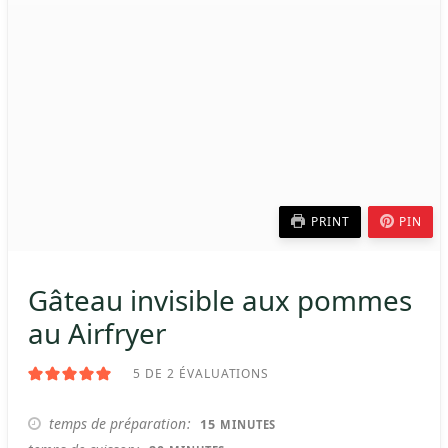
PRINT
PIN
Gâteau invisible aux pommes
au Airfryer
5
DE
2
ÉVALUATIONS
MINUTES
temps de préparation
15
MINUTES
MINUTES