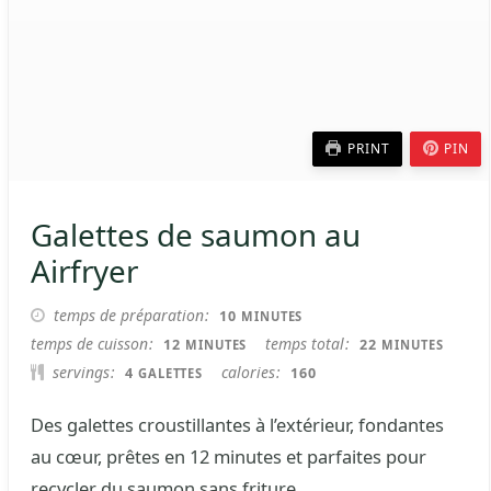
PRINT
PIN
Galettes de saumon au
Airfryer
MINUTES
temps de préparation
10
MINUTES
MINUTES
MINUTES
temps de cuisson
temps total
12
22
MINUTES
MINUTES
servings
calories
4
160
GALETTES
Des galettes croustillantes à l’extérieur, fondantes
au cœur, prêtes en 12 minutes et parfaites pour
recycler du saumon sans friture.