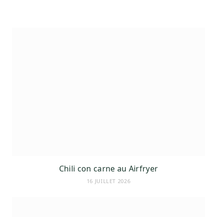
t
m
Chili con carne au Airfryer
16 JUILLET 2026