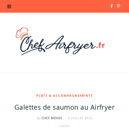
F
P
a
i
c
n
e
t
b
e
o
r
o
e
k
s
PLATS & ACCOMPAGNEMENTS
Galettes de saumon au Airfryer
t
by
CHEF MEHDI
8 JUILLET 2025