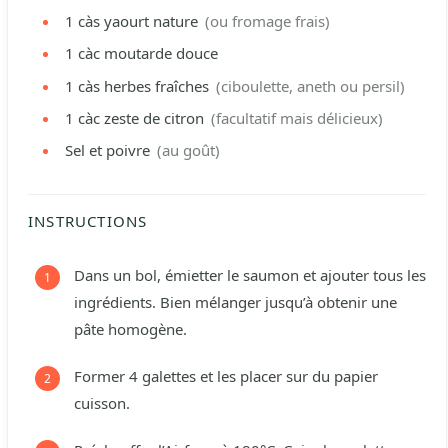
1
càs
yaourt nature
(ou fromage frais)
1
càc
moutarde douce
1
càs
herbes fraîches
(ciboulette, aneth ou persil)
1
càc
zeste de citron
(facultatif mais délicieux)
Sel et poivre
(au goût)
INSTRUCTIONS
Dans un bol, émietter le saumon et ajouter tous les
ingrédients. Bien mélanger jusqu’à obtenir une
pâte homogène.
Former 4 galettes et les placer sur du papier
cuisson.