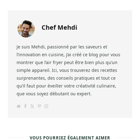
Chef Mehdi
Je suis Mehdi, passionné par les saveurs et
l’innovation en cuisine, j’ai créé ce blog pour vous
montrer que l’air fryer peut être bien plus qu’un
simple appareil. Ici, vous trouverez des recettes
surprenantes, des conseils pratiques et tout ce
qu’il faut pour éveiller votre créativité culinaire,
que vous soyez débutant ou expert.
W
F
T
P
I
e
a
w
i
n
b
c
i
n
s
s
e
t
t
t
i
b
t
e
a
t
o
e
r
g
e
o
r
e
r
k
s
a
VOUS POURRIEZ ÉGALEMENT AIMER