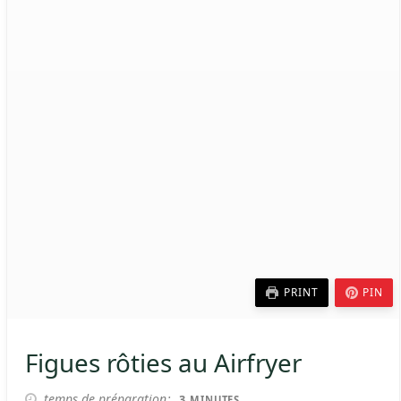
PRINT
PIN
Figues rôties au Airfryer
MINUTES
temps de préparation
3
MINUTES