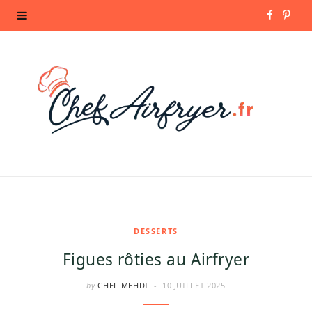
F
P
a
i
c
n
e
t
b
e
o
r
o
e
k
s
DESSERTS
Figues rôties au Airfryer
t
by
CHEF MEHDI
10 JUILLET 2025