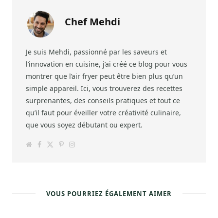
Chef Mehdi
Je suis Mehdi, passionné par les saveurs et
l’innovation en cuisine, j’ai créé ce blog pour vous
montrer que l’air fryer peut être bien plus qu’un
simple appareil. Ici, vous trouverez des recettes
surprenantes, des conseils pratiques et tout ce
qu’il faut pour éveiller votre créativité culinaire,
que vous soyez débutant ou expert.
W
F
T
P
I
e
a
w
i
n
b
c
i
n
s
s
e
t
t
t
i
b
t
e
a
t
o
e
r
g
e
o
r
e
r
k
s
a
VOUS POURRIEZ ÉGALEMENT AIMER
t
m