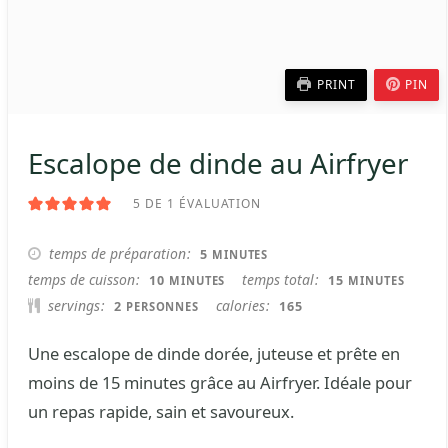
PRINT
PIN
Escalope de dinde au Airfryer
5
DE 1 ÉVALUATION
MINUTES
temps de préparation
5
MINUTES
MINUTES
MINUTES
temps de cuisson
temps total
10
15
MINUTES
MINUTES
servings
calories
2
165
PERSONNES
Une escalope de dinde dorée, juteuse et prête en
moins de 15 minutes grâce au Airfryer. Idéale pour
un repas rapide, sain et savoureux.