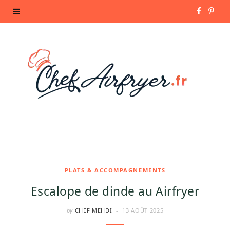
F
P
a
i
c
n
e
t
b
e
o
r
o
e
k
s
PLATS & ACCOMPAGNEMENTS
Escalope de dinde au Airfryer
t
by
CHEF MEHDI
13 AOÛT 2025