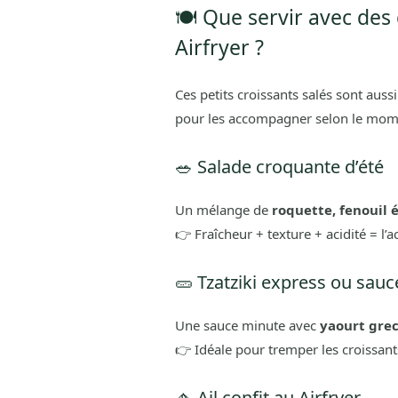
🍽️ Que servir avec de
Airfryer ?
Ces petits croissants salés sont auss
pour les accompagner selon le mom
🥗 Salade croquante d’été
Un mélange de
roquette, fenouil é
👉 Fraîcheur + texture + acidité = l’
🥒 Tzatziki express ou sauc
Une sauce minute avec
yaourt grec
👉 Idéale pour tremper les croissant
🧄 Ail confit au Airfryer