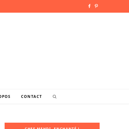
F
P
a
i
c
n
e
t
b
e
o
r
o
e
k
s
OPOS
CONTACT
t
CHEF MEHDI, ENCHANTÉ !