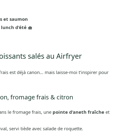
is et saumon
lunch d’été 🧺
oissants salés au Airfryer
ais est déjà canon… mais laisse-moi t’inspirer pour
on, fromage frais & citron
ns le fromage frais, une
pointe d’aneth fraîche
et
val, servi tiède avec salade de roquette.