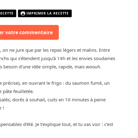
RECETTE
IMPRIMER LA RECETTE
er votre commentaire
é, on ne jure que par les repas légers et malins. Entre
nchs qui s’étendent jusqu’à 14h et les envies soudaines
is besoin d’une idée simple, rapide, mais
waouh
.
tre précise), en ouvrant le frigo : du saumon fumé, un
 pâte feuilletée.
salés, dorés à souhait, cuits en 10 minutes à peine
r !
nsables d’été. Je t’explique tout, et tu vas voir : c’est