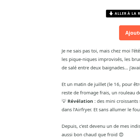
ALLER À LA 
Ajout
Je ne sais pas toi, mais chez moi l’ét
les pique-niques improvisés, les bru
de salé entre deux baignades… j’ava
Et un matin de juillet (le 16, pour ê
reste de fromage frais, un rouleau de
💡
Révélation
: des mini croissants 
dans l’Airfryer. Et sans allumer le fou
Depuis, c’est devenu un de mes indispe
aussi bon chaud que froid 😍