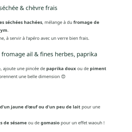
séchée & chèvre frais
es séchées hachées
, mélange à du
fromage de
hym
.
, à servir à l’apéro avec un verre bien frais.
, fromage ail & fines herbes, paprika
é
, ajoute une pincée de
paprika doux
ou de
piment
s prennent une belle dimension 😍
d’un jaune d’œuf ou d’un peu de lait
pour une
es de sésame
ou de
gomasio
pour un effet waouh !