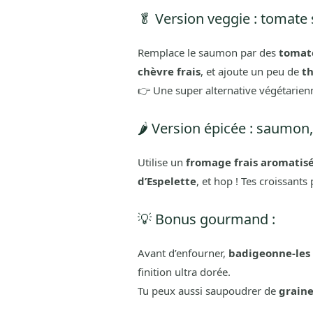
🥬 Version veggie : tomate 
Remplace le saumon par des
tomat
chèvre frais
, et ajoute un peu de
t
👉 Une super alternative végétarienne
🌶️ Version épicée : saumon
Utilise un
fromage frais aromatis
d’Espelette
, et hop ! Tes croissant
💡 Bonus gourmand :
Avant d’enfourner,
badigeonne-les 
finition ultra dorée.
Tu peux aussi saupoudrer de
grain