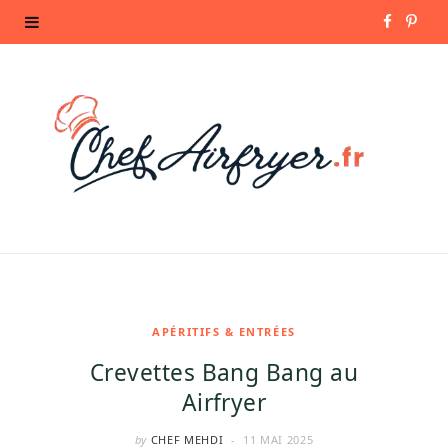
F
P
a
i
c
n
e
t
b
e
o
r
o
e
k
s
APÉRITIFS & ENTRÉES
Crevettes Bang Bang au
t
Airfryer
by
CHEF MEHDI
11 MAI 2025