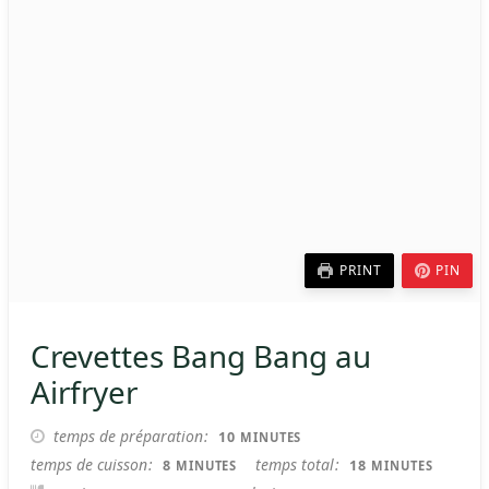
PRINT
PIN
Crevettes Bang Bang au
Airfryer
MINUTES
temps de préparation
10
MINUTES
MINUTES
MINUTES
temps de cuisson
temps total
8
18
MINUTES
MINUTES