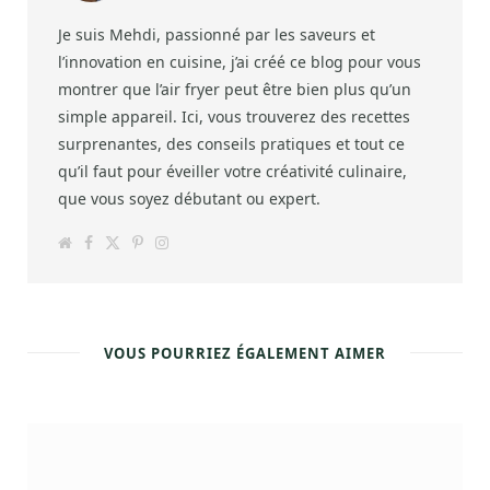
Je suis Mehdi, passionné par les saveurs et
l’innovation en cuisine, j’ai créé ce blog pour vous
montrer que l’air fryer peut être bien plus qu’un
simple appareil. Ici, vous trouverez des recettes
surprenantes, des conseils pratiques et tout ce
qu’il faut pour éveiller votre créativité culinaire,
que vous soyez débutant ou expert.
W
F
T
P
I
e
a
w
i
n
b
c
i
n
s
s
e
t
t
t
i
b
t
e
a
t
o
e
r
g
e
o
r
e
r
k
s
a
VOUS POURRIEZ ÉGALEMENT AIMER
t
m