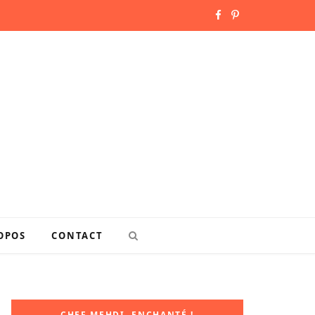
F
P
a
i
c
n
e
t
b
e
o
r
o
e
k
s
OPOS
CONTACT
t
CHEF MEHDI, ENCHANTÉ !