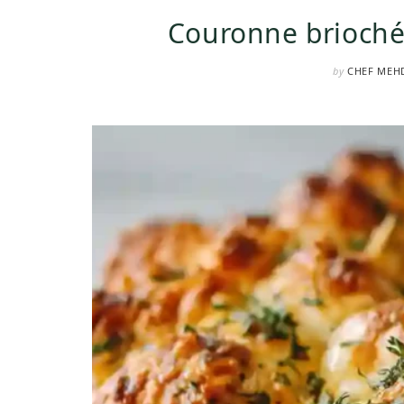
Couronne briochée
by
CHEF MEH