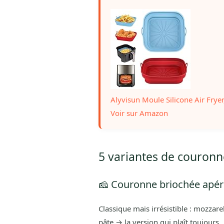
Alyvisun Moule Silicone Air Fryer,
Voir sur Amazon
5 variantes de couronne
🧀 Couronne briochée apér
Classique mais irrésistible : mozza
pâte → la version qui plaît toujours.