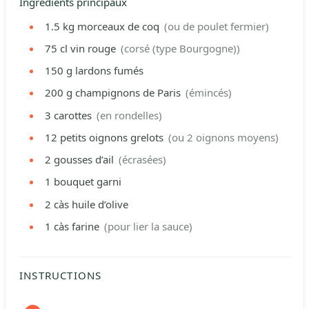
Ingrédients principaux
1.5
kg
morceaux de coq
(ou de poulet fermier)
75
cl
vin rouge
(corsé (type Bourgogne))
150
g
lardons fumés
200
g
champignons de Paris
(émincés)
3
carottes
(en rondelles)
12
petits oignons grelots
(ou 2 oignons moyens)
2
gousses d’ail
(écrasées)
1
bouquet garni
2
càs
huile d’olive
1
càs
farine
(pour lier la sauce)
INSTRUCTIONS