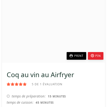
PRINT
PIN
Coq au vin au Airfryer
5
DE 1 ÉVALUATION
MINUTES
temps de préparation
15
MINUTES
MINUTES
temps de cuisson
45
MINUTES