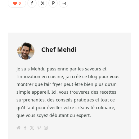
0
Chef Mehdi
Je suis Mehdi, passionné par les saveurs et
l’innovation en cuisine, j’ai créé ce blog pour vous
montrer que l’air fryer peut être bien plus qu’un
simple appareil. Ici, vous trouverez des recettes
surprenantes, des conseils pratiques et tout ce
qu’il faut pour éveiller votre créativité culinaire,
que vous soyez débutant ou expert.
W
F
T
P
I
e
a
w
i
n
b
c
i
n
s