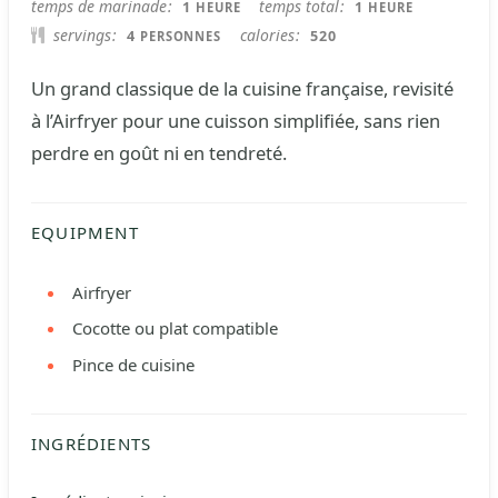
HEURE
HEURE
temps de marinade
temps total
1
1
HEURE
HEURE
servings
calories
4
520
PERSONNES
Un grand classique de la cuisine française, revisité
à l’Airfryer pour une cuisson simplifiée, sans rien
perdre en goût ni en tendreté.
EQUIPMENT
Airfryer
Cocotte ou plat compatible
Pince de cuisine
INGRÉDIENTS