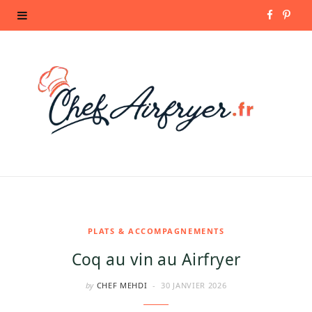
F
P
a
i
c
n
e
t
b
e
o
r
o
e
k
s
PLATS & ACCOMPAGNEMENTS
Coq au vin au Airfryer
t
by
CHEF MEHDI
30 JANVIER 2026